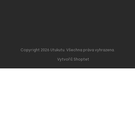
Copyright 2026
Utukutu
. Všechna práva vyhrazena.
Vytvořil Shoptet