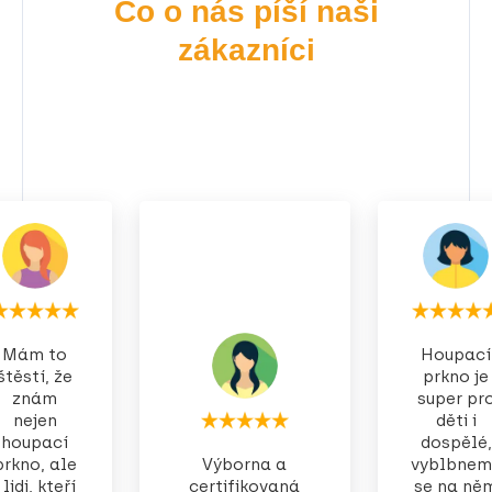
Co o nás píší naši
zákazníci
Mám to
Houpací
štěstí, že
prkno je
znám
super pr
nejen
děti i
houpací
dospělé,
prkno, ale
Výborna a
vyblbnem
i lidi, kteří
certifikovaná
se na ně