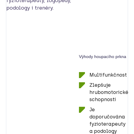
fyzioterapeuty, logopedy,
podology i trenéry.
Výhody houpacího prkna
Multifunkčnost
Zlepšuje
hrubomotorické
schopnosti
Je
doporučována
fyzioterapeuty
a podology