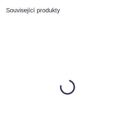
Související produkty
VYROBENO V ČR
VYROBENO V ČR
SKLADEM
VYROBÍME DO 14 DNŮ
Rozhoupané karty
Polštářek k Houpacímu
Utukutu
prknu
299 Kč
Utukutu
690 Kč
Detail
Detail