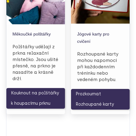
Měkoučké polštářky
Jógové karty pro
cvičení
Polštářky udělají z
prkna relaxační
Rozhoupané karty
místečko. Jsou ušité
mohou napomoci
přesně, na prkno je
při každodenním
nasadíte a krásně
tréninku nebo
drží.
vedeném pohybu.
Kouknout na polštářky
Prozkoumat
k houpacímu prknu
Rozhoupané karty