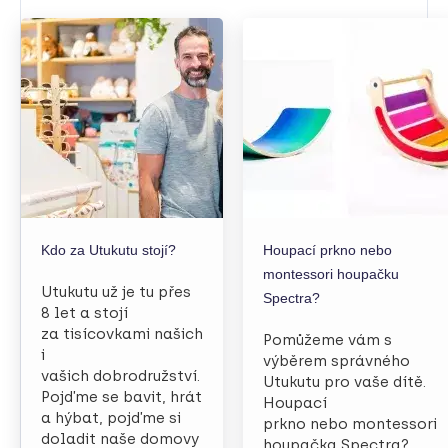
Kdo za Utukutu stojí?
Houpací prkno nebo
montessori houpačku
Utukutu už je tu přes
Spectra?
8 let a stojí
za tisícovkami našich
Pomůžeme vám s
i
výběrem správného
vašich dobrodružství.
Utukutu pro vaše dítě.
Pojďme se bavit, hrát
Houpací
a hýbat, pojďme si
prkno nebo montessori
doladit naše domovy
houpačka Spectra?