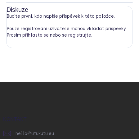
Diskuze
Buďte první, kdo napíše příspěvek k této položce.
Pouze registrovaní uživatelé mohou vkládat příspěvky.
Prosím
přihlaste se
nebo se
registrujte
.
Z
á
p
a
t
í
KONTAKT
hello
@
utukutu.eu