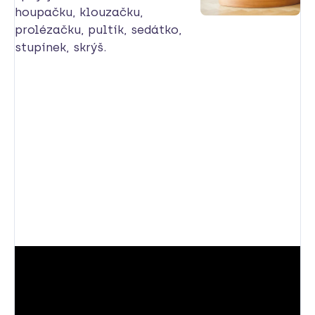
houpačku, klouzačku,
prolézačku, pultík, sedátko,
stupínek, skrýš.