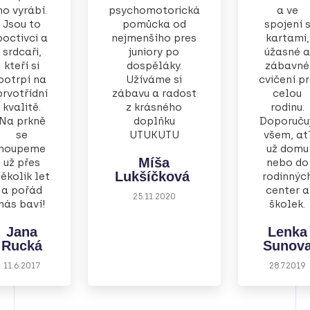
ho vyrábí.
psychomotorická
a ve
Jsou to
pomůcka od
spojení 
poctivci a
nejmenšího pres
kartami,
srdcaři,
juniory po
úžasné a
kteří si
dospěláky.
zábavné
potrpí na
Užíváme si
cvičení p
prvotřídní
zábavu a radost
celou
kvalitě.
z krásného
rodinu.
Na prkně
doplňku
Doporučuj
se
UTUKUTU
všem, at
houpeme
už domu
Míša
už přes
nebo do
Lukšíčková
ěkolik let
rodinnýc
a pořád
center a
25.11.2020
nás baví!
školek.
Jana
Lenka
Rucká
Sunov
11.6.2017
28.7.2019