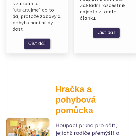
k zulíbání a
Základní rozcestník
“utukutujme” co to
najdete v tomto
dá, protože zábavy a
článku.
pohybu není nikdy
dost.
Číst dál
Číst dál
Hračka a
pohybová
pomůcka
Houpací prkno pro děti,
jejichž rodiče přemýšlí o