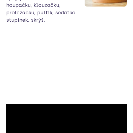
houpačku, klouzačku,
prolézačku, pultík, sedátko,
stupínek, skrýš.