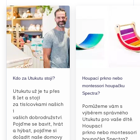
Kdo za Utukutu stojí?
Houpací prkno nebo
montessori houpačku
Utukutu už je tu přes
Spectra?
8 let a stojí
za tisícovkami našich
Pomůžeme vám s
i
výběrem správného
vašich dobrodružství.
Utukutu pro vaše dítě.
Pojďme se bavit, hrát
Houpací
a hýbat, pojďme si
prkno nebo montessori
doladit naše domovy
houpačka Spectra?