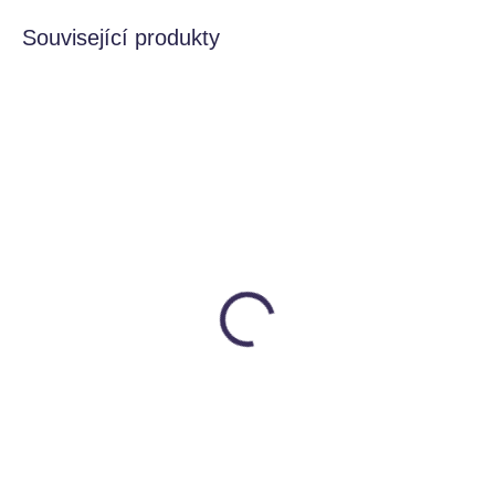
Související produkty
VYROBENO V ČR
VYROBENO V ČR
SKLADEM
VYROBÍME DO 14 DNŮ
Rozhoupané karty
Polštářek k Houpacímu
Utukutu
prknu
299 Kč
Utukutu
690 Kč
Detail
Detail