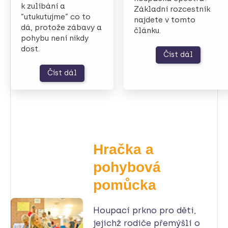
k zulíbání a
Základní rozcestník
“utukutujme” co to
najdete v tomto
dá, protože zábavy a
článku.
pohybu není nikdy
dost.
Číst dál
Číst dál
Hračka a
pohybová
pomůcka
Houpací prkno pro děti,
jejichž rodiče přemýšlí o