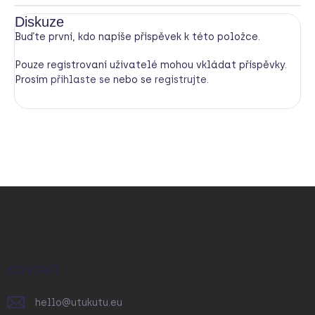
Diskuze
Buďte první, kdo napíše příspěvek k této položce.
Pouze registrovaní uživatelé mohou vkládat příspěvky.
Prosím
přihlaste se
nebo se
registrujte
.
Z
á
p
a
t
í
KONTAKT
hello
@
utukutu.eu