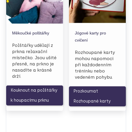
Měkoučké polštářky
Jógové karty pro
cvičení
Polštářky udělají z
prkna relaxační
Rozhoupané karty
místečko. Jsou ušité
mohou napomoci
přesně, na prkno je
při každodenním
nasadíte a krásně
tréninku nebo
drží.
vedeném pohybu.
Kouknout na polštářky
Prozkoumat
k houpacímu prknu
Rozhoupané karty