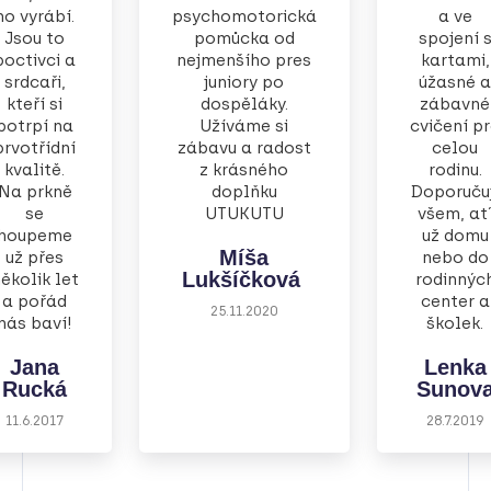
ho vyrábí.
psychomotorická
a ve
Jsou to
pomůcka od
spojení 
poctivci a
nejmenšího pres
kartami,
srdcaři,
juniory po
úžasné a
kteří si
dospěláky.
zábavné
potrpí na
Užíváme si
cvičení p
prvotřídní
zábavu a radost
celou
kvalitě.
z krásného
rodinu.
Na prkně
doplňku
Doporučuj
se
UTUKUTU
všem, at
houpeme
už domu
Míša
už přes
nebo do
Lukšíčková
ěkolik let
rodinnýc
a pořád
center a
25.11.2020
nás baví!
školek.
Jana
Lenka
Rucká
Sunov
11.6.2017
28.7.2019