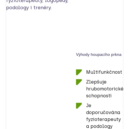
fyzioterapeuty, logopedy,
podology i trenéry.
Výhody houpacího prkna
Multifunkčnost
Zlepšuje
hrubomotorické
schopnosti
Je
doporučována
fyzioterapeuty
a podology