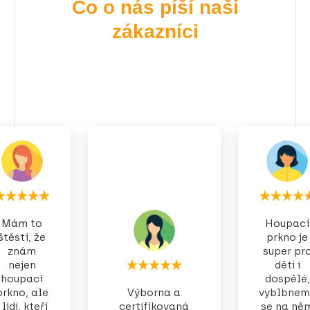
Co o nás píší naši
zákazníci
Mám to
Houpací
štěstí, že
prkno je
znám
super pr
nejen
děti i
houpací
dospělé,
prkno, ale
Výborna a
vyblbnem
i lidi, kteří
certifikovaná
se na ně