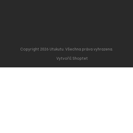
Copyright 2026
Utukutu
. Všechna práva vyhrazena.
Vytvořil Shoptet