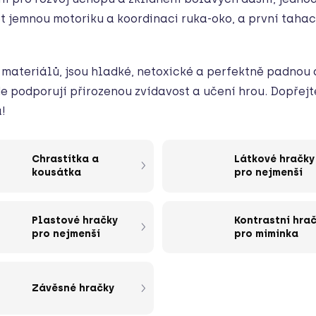
et jemnou motoriku a koordinaci ruka-oko, a první taha
 materiálů, jsou hladké, netoxické a perfektně padnou
de podporují přirozenou zvídavost a učení hrou. Dopř
!
Chrastítka a
Látkové hračky
kousátka
pro nejmenší
Plastové hračky
Kontrastní hra
pro nejmenší
pro miminka
Závěsné hračky