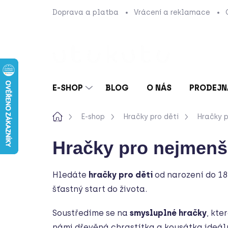
Přejít
Doprava a platba
Vrácení a reklamace
na
obsah
E-SHOP
BLOG
O NÁS
PRODEJN
Domů
E-shop
Hračky pro děti
Hračky p
Hračky pro nejmenš
Hledáte
hračky pro děti
od narození do 18
šťastný start do života.
Soustředíme se na
smysluplné hračky
, kte
námi dřevěná chrastítka a kousátka ideál