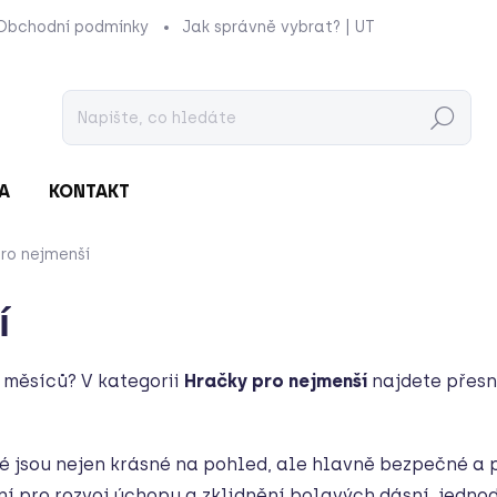
Obchodní podmínky
Jak správně vybrat? | UTUKUTU
Prod
Hledat
A
KONTAKT
ro nejmenší
í
 měsíců? V kategorii
Hračky pro nejmenší
najdete přesně
ré jsou nejen krásné na pohled, ale hlavně bezpečné a 
ní pro rozvoj úchopu a zklidnění bolavých dásní, jedn