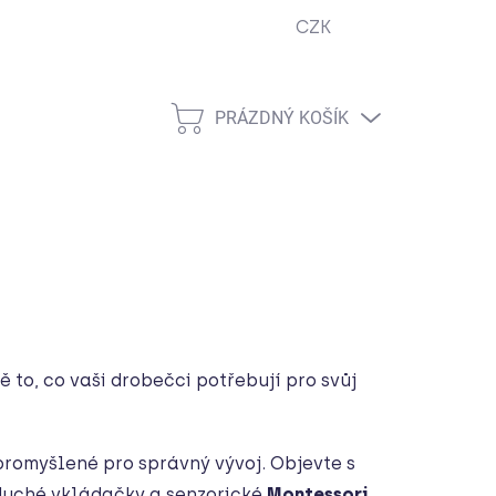
CZK
ejna
Podmínky ochrany osobních údajů
Návody
Cook
PRÁZDNÝ KOŠÍK
NÁKUPNÍ
KOŠÍK
 to, co vaši drobečci potřebují pro svůj
promyšlené pro správný vývoj. Objevte s
oduché vkládačky a senzorické
Montessori