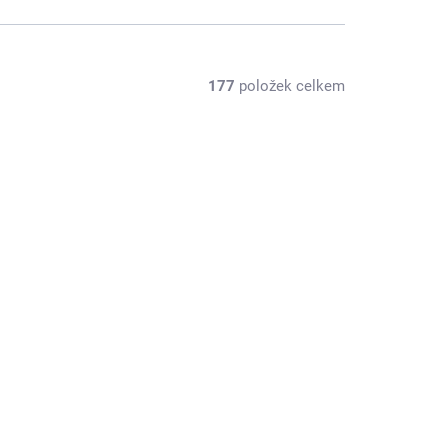
177
položek celkem
BESTSELLER
TIP KAROLÍNY FOUR