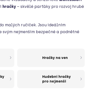
cí
hračky
– skvělé parťáky pro rozvoj hrubé
 do malých ručiček. Jsou ideálním
ejte svým nejmenším bezpečné a podnětné
Hračky na ven
čky
Hudební hračky
pro nejmenší