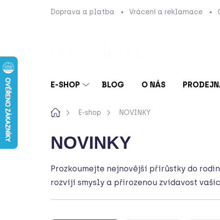
Přejít
Doprava a platba
Vrácení a reklamace
na
obsah
E-SHOP
BLOG
O NÁS
PRODEJN
Domů
E-shop
NOVINKY
NOVINKY
Prozkoumejte nejnovější přírůstky do rodi
rozvíjí smysly a přirozenou zvídavost vaši
Ř