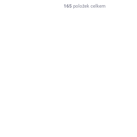
165
položek celkem
SKLADEM
GiiKER Super Slide – elektronická