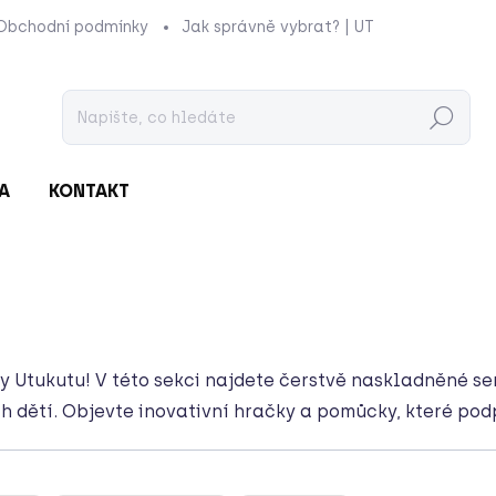
Obchodní podmínky
Jak správně vybrat? | UTUKUTU
Prod
Hledat
A
KONTAKT
ny Utukutu! V této sekci najdete čerstvě naskladněné s
ch dětí. Objevte inovativní hračky a pomůcky, které pod