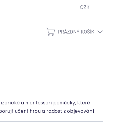
CZK
ejna
Podmínky ochrany osobních údajů
Návody
Cook
PRÁZDNÝ KOŠÍK
NÁKUPNÍ
KOŠÍK
enzorické a montessori pomůcky, které
porují učení hrou a radost z objevování.