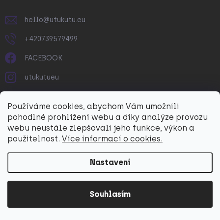
p
i
hello
@
utukutu.eu
s
u
+420739579499
FACEBOOK
utukutueu
Utukutu
Používáme cookies, abychom Vám umožnili
YOUTUBE
pohodlné prohlížení webu a díky analýze provozu
webu neustále zlepšovali jeho funkce, výkon a
@utukutueu
použitelnost.
Více informací o cookies.
O NÁKUPU
Nastavení
Doprava a platba
Souhlasím
Vrácení a reklamace
Obchodní podmínky