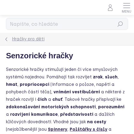
Přejít
na
obsah
Hledat
Hračky pro děti
Senzorické hračky
Senzorické hračky stimulují jeden či více smyslových
systémů najednou. Pomáhají tak rozvíjet
zrak
,
sluch
,
hmat
,
propriocepci
(informace o poloze, napětí a
pohybech částí těla),
vnímání vestibulární
a některé z
hraček rozvíjí i
čich
a
chuť
.
Takové hračky přispívají ke
zdokonalování motorických schopností
,
porozumění
a
rozvíjení komunikace
,
představivosti
a dalších
klíčových dovedností. Vhodné jsou jak
na cesty
(nejoblíbenější jsou
Spinnery
,
Polštářky s čísly
a