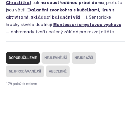
Chrastítka
) tak
na soustředěnou práci doma
, protože
jsou větší (
Balanční zvonkohra s kuželkami
,
Kruh
s
aktivitami
,
Skládací balanční věž
, ...). Senzorické
hračky skvěle doplňují
Montessori smyslovou výchovu
— dohromady tvoří ucelený základ pro rozvoj dítěte.
Ř
a
DOPORUČUJEME
NEJLEVNĚJŠÍ
NEJDRAŽŠÍ
z
e
NEJPRODÁVANĚJŠÍ
ABECEDNĚ
n
í
179
položek celkem
p
V
r
ý
o
p
d
i
u
s
k
p
t