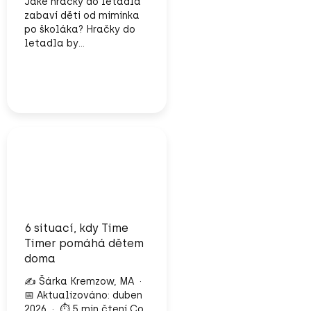
Jaké hračky do letadla
zabaví děti od miminka
po školáka? Hračky do
letadla by...
6 situací, kdy Time
Timer pomáhá dětem
doma
✍️ Šárka Kremzow, MA ·
📅 Aktualizováno: duben
2026 · ⏱️ 5 min čtení Co