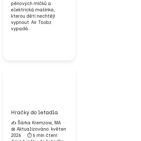
pěnových míčků a
elektrická mašinka,
kterou děti nechtějí
vypnout. Air Toobz
vypadá...
Hračky do letadla
✍️ Šárka Kremzow, MA ·
📅 Aktualizováno: květen
2026 · ⏱️ 6 min čtení