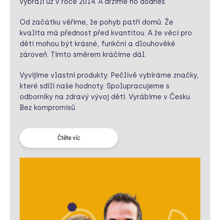
vybrali už v roce 2014. A držíme ho dodnes.
Od začátku věříme, že pohyb patří domů. Že
kvalita má přednost před kvantitou. A že věci pro
děti mohou být krásné, funkční a dlouhověké
zároveň. Tímto směrem kráčíme dál.
Vyvíjíme vlastní produkty. Pečlivě vybíráme značky,
které sdílí naše hodnoty. Spolupracujeme s
odborníky na zdravý vývoj dětí. Vyrábíme v Česku.
Bez kompromisů.
Čtěte víc