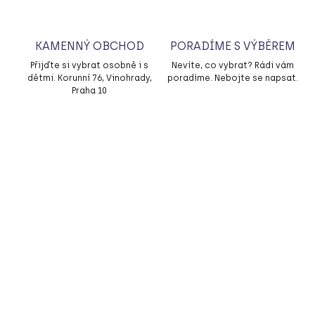
e
r
ý
KAMENNÝ OBCHOD
PORADÍME S VÝBĚREM
d
Přijďte si vybrat osobně i s
Nevíte, co vybrat? Rádi vám
dětmi. Korunní 76, Vinohrady,
poradíme. Nebojte se napsat.
r
Praha 10
ž
í
m
e
o
d
VÍCE VARIANT
NOVINKA
z
VYROBENO V ČR
a
č
á
t