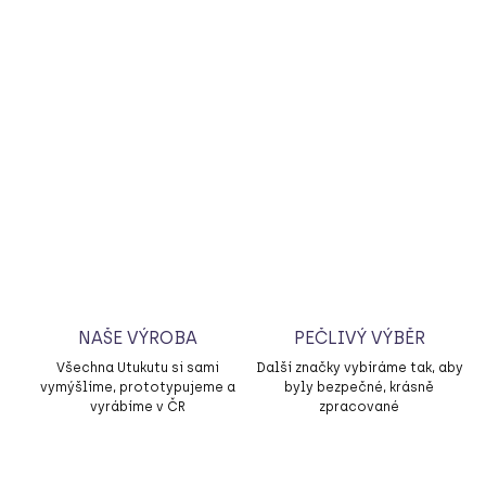
á
v
ě
c
"
t
o
j
e
s
m
NAŠE VÝROBA
PEČLIVÝ VÝBĚR
ě
Všechna Utukutu si sami
Další značky vybíráme tak, aby
r
vymýšlíme, prototypujeme a
byly bezpečné, krásně
,
vyrábíme v ČR
zpracované
k
t