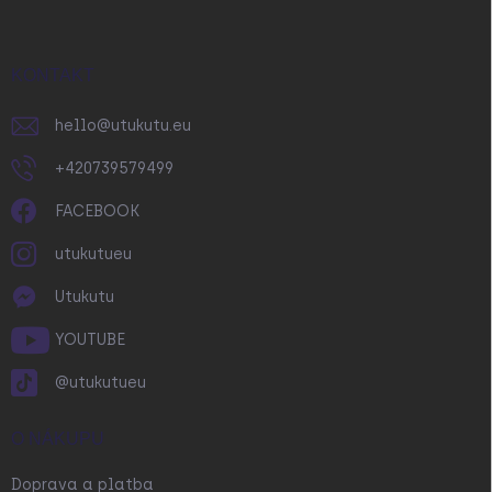
p
a
t
í
KONTAKT
hello
@
utukutu.eu
+420739579499
FACEBOOK
utukutueu
Utukutu
YOUTUBE
@utukutueu
O NÁKUPU
Doprava a platba