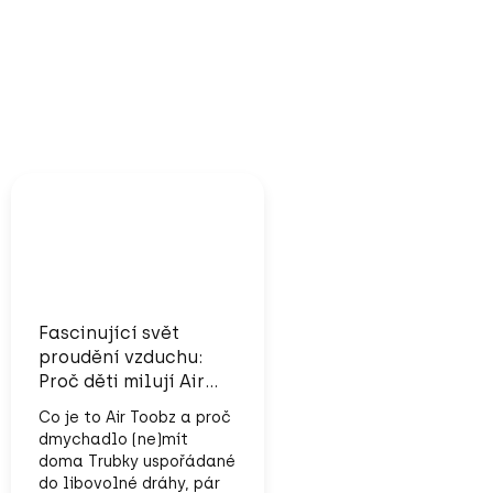
Fascinující svět
proudění vzduchu:
Proč děti milují Air
TOOBZ od Fatbrain
Co je to Air Toobz a proč
dmychadlo (ne)mít
doma Trubky uspořádané
do libovolné dráhy, pár