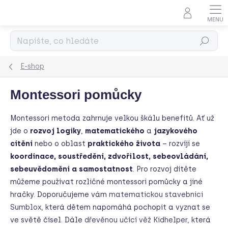
Přejít
na
obsah
Hledat
E-shop
Montessori pomůcky
Montessori metoda zahrnuje velkou škálu benefitů. Ať už
jde o
rozvoj logiky
,
matematického
a
jazykového
cítění
nebo o oblast
pra
ktického života
– rozvíjí se
koordinace, soustředění, zdvořilost, sebeovládání,
sebeuvědomění a samostatnost
. Pro rozvoj dítěte
můžeme používat rozličné montessori pomůcky a jiné
hračky. Doporučujeme vám
matematickou stavebnici
Sumblox
, která dětem napomáhá pochopit a vyznat se
ve světě čísel. Dále
dřevěnou učící věž Kidhelper
, která