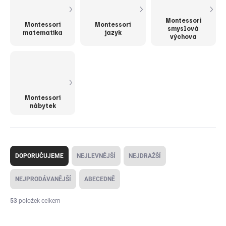
Montessori
Montessori
Montessori
smyslová
matematika
jazyk
výchova
Montessori
nábytek
Ř
a
DOPORUČUJEME
NEJLEVNĚJŠÍ
NEJDRAŽŠÍ
z
e
NEJPRODÁVANĚJŠÍ
ABECEDNĚ
n
í
53
položek celkem
p
V
r