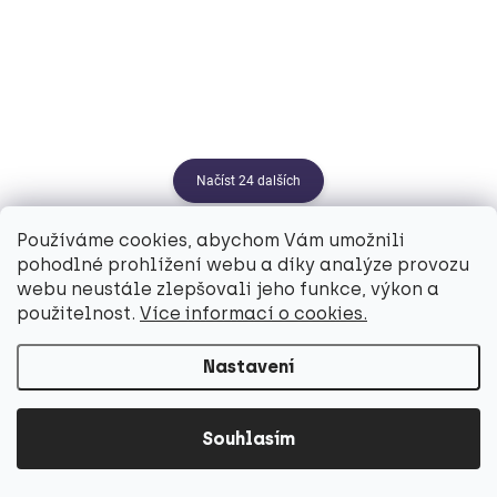
480 Kč
Do košíku
Načíst 24 dalších
1
3
Používáme cookies, abychom Vám umožnili
O
S
v
pohodlné prohlížení webu a díky analýze provozu
t
53
položek celkem
l
webu neustále zlepšovali jeho funkce, výkon a
r
Nahoru
á
použitelnost.
Více informací o cookies.
á
d
n
a
k
Nastavení
c
o
í
p
v
Z
r
Souhlasím
á
á
v
n
p
k
í
a
y