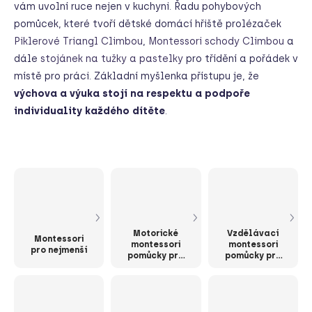
vám uvolní ruce nejen v kuchyni. Řadu pohybových
pomůcek, které tvoří dětské domácí hřiště prolézaček
Piklerové Triangl Climbou
,
Montessori schody Climbou
a
dále
stojánek na tužky a pastelky
pro třídění a pořádek v
místě pro práci.
Základní myšlenka přístupu je, že
výchova a výuka stojí na respektu a podpoře
individuality každého dítěte
.
Motorické
Vzdělávací
Montessori
montessori
montessori
pro nejmenší
pomůcky pro
pomůcky pro
děti
děti