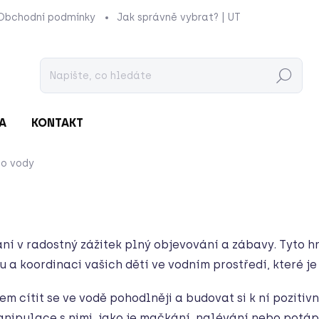
Obchodní podmínky
Jak správně vybrat? | UTUKUTU
Prod
Hledat
A
KONTAKT
do vody
í v radostný zážitek plný objevování a zábavy. Tyto hr
 a koordinaci vašich dětí ve vodním prostředí, které je 
ítit se ve vodě pohodlněji a budovat si k ní pozitivní 
anipulace s nimi, jako je mačkání, nalévání nebo potá