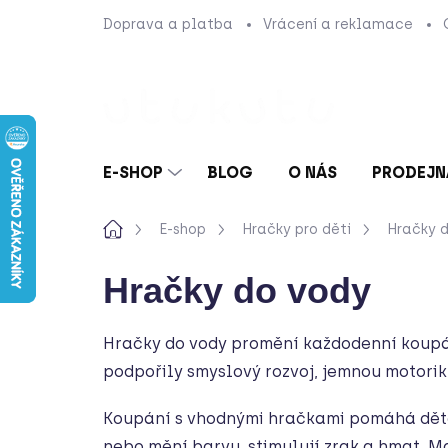
Přejít
Doprava a platba
Vrácení a reklamace
na
obsah
E-SHOP
BLOG
O NÁS
PRODEJN
Domů
E-shop
Hračky pro děti
Hračky 
Hračky do vody
Hračky do vody promění každodenní koupán
podpořily smyslový rozvoj, jemnou motoriku
Koupání s vhodnými hračkami pomáhá dětem c
nebo mění barvu, stimulují zrak a hmat. M