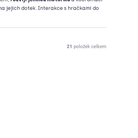
 na jejich dotek. Interakce s hračkami do
21
položek celkem
VIDEONÁVOD
TIP KAROLÍNY FOUR