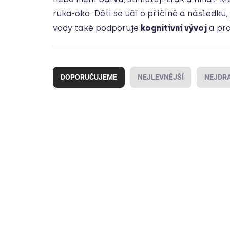
ruka-oko. Děti se učí o příčině a následku,
vody také podporuje
kognitivní vývoj
a pro
Ř
a
DOPORUČUJEME
NEJLEVNĚJŠÍ
NEJDRA
z
e
n
V
í
ý
p
p
r
i
o
s
d
p
u
r
k
o
t
d
ů
u
k