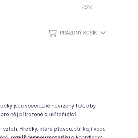
CZK
ejna
Podmínky ochrany osobních údajů
Návody
Cook
PRÁZDNÝ KOŠÍK
NÁKUPNÍ
KOŠÍK
ačky jsou speciálně navrženy tak, aby
pro něj přirozené a uklidňující.
vztah. Hračky, které plavou, stříkají vodu
pění,
rozvíjí jemnou motoriku
a koordinaci