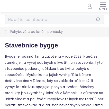
Přejít
na
obsah
Hledat
Pohybové a balanční pomůcky
Stavebnice bygge
Bygge je rodinná firma založená v roce 2022, která se
zaměřuje na vývoj odolných a kvalitních stavebnic. Tyto
stavebnice podporují dětskou kreativitu, pohyb a
sebedůvěru. Myšlenka na jejich vznik přišla během
deštivého dne v Dánsku, kdy se zakladatelé snažili
vymyslet aktivitu spojující pohyb a tvoření. Všechny
produkty jsou vyráběny lokálně v Německu, s důrazem na
udržitelnost a používání recyklovatelných materiálů bez
použití změkčovadla a dalších nevhodných přísad. Firma