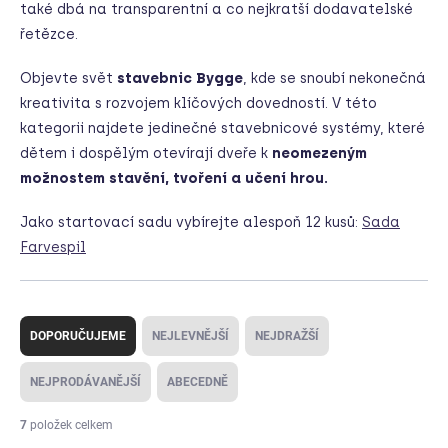
také dbá na transparentní a co nejkratší dodavatelské
řetězce.
Objevte svět
stavebnic Bygge
, kde se snoubí nekonečná
kreativita s rozvojem klíčových dovedností. V této
kategorii najdete jedinečné stavebnicové systémy, které
dětem i dospělým otevírají dveře k
neomezeným
možnostem stavění, tvoření a učení hrou.
Jako startovací sadu vybírejte alespoň 12 kusů:
Sada
Farvespil
Ř
a
DOPORUČUJEME
NEJLEVNĚJŠÍ
NEJDRAŽŠÍ
z
e
NEJPRODÁVANĚJŠÍ
ABECEDNĚ
n
í
7
položek celkem
p