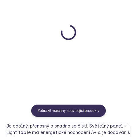
SKLADEM
SKLADEM
Průsvitné kelímky se
Magnetická hůlka s
zvětšovacím víčkem -
žetony (1 a 50 kusů)
barevné (6 ks)
TICKIT
TICKIT
749 Kč
250 Kč
Do košíku
Do košíku
Zobrazit všechny související produkty
Je odolný, přenosný a snadno se čistí. Světelný panel -
Light table má energetické hodnocení A+ a je dodáván s