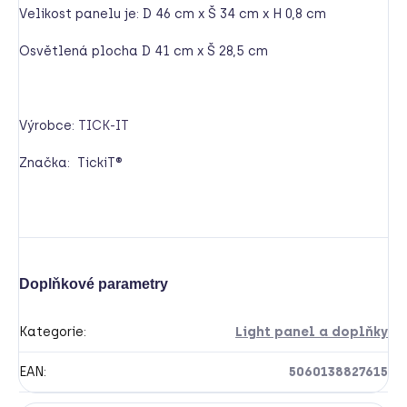
Velikost panelu je: D 46 cm x Š 34 cm x H 0,8 cm
Osvětlená plocha D 41 cm x Š 28,5 cm
Výrobce:
TICK-IT
Značka:
TickiT®
Doplňkové parametry
Kategorie
:
Light panel a doplňky
EAN
:
5060138827615