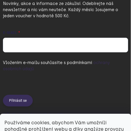
Novinky, akce a informace ze zákulisí. Odebírejte náš
newsletter a nic vám neuteče. Každý měsíc losujeme o
jeden voucher v hodnotě 500 Kč.
E-MAIL
Vložením e-mailu souhlasíte s
podmínkami
ochrany
osobních údajů
Přihlásit se
PŘIJÍMÁME ONLINE PLATBY
Používáme cookies, abychom Vám umožnili
pohodlné prohlížení webu a díky analýze provozu