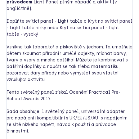
průvodcem
Light Panel plným nápadů a aktivit (v
angličtině).
Doplňte svítící panel - Light table o
Kryt na svítící panel
- Light table nízký
nebo
Kryt na svítící panel - light
table - vysoký
Vznikne tak laboratoř a pískoviště v jednom. Ta umožňuje
dětem zkoumat přírodní i umělé objekty, míchat barvy,
tvary a vzory a mnoho dalšího! Můžete je kombinovat s
dalšími doplňky a naučit se tak třeba matematiku,
pozorovat dary přírody nebo vymyslet svou vlastní
vzrušující aktivitu.
Tento světelný panel získal Ocenění Practical Pre-
School Awards 2017.
Sada obsahuje: 1 světelný panel, univerzální adaptér
pro napájení (kompatibilní s UK/EU/US/AU) s napájením
ze sítě nízkého napětí, návod k použití a průvodce
činnostmi.