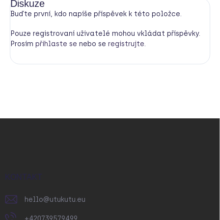
Diskuze
Buďte první, kdo napíše příspěvek k této položce.
Pouze registrovaní uživatelé mohou vkládat příspěvky.
Prosím
přihlaste se
nebo se
registrujte
.
Z
á
p
a
t
í
KONTAKT
hello
@
utukutu.eu
+420739579499