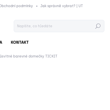
Obchodní podmínky
Jak správně vybrat? | UTUKUTU
Prod
Hledat
A
KONTAKT
růsvitné barevné domečky
TICKIT
nocení
ZNAČKA:
TICKIT
549 Kč
444 Kč
Měrná
SKLADEM
cena:
−
+