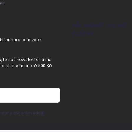
es
PŘIJÍMÁME ONLINE
PLATBY
 informace o nových
ejte náš newsletter a nic
oucher v hodnotě 500 Kč.
hrany osobních údajů