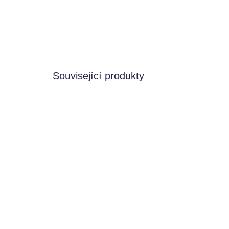
Související produkty
MOMENTÁLNĚ NEDOSTUPNÉ
Průsvitní barevní dinosauři
TICKIT