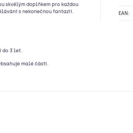
sou skvělým doplňkem pro každou
ělávání s nekonečnou fantazií.
EAN
:
do 3 let.
bsahuje malé části.