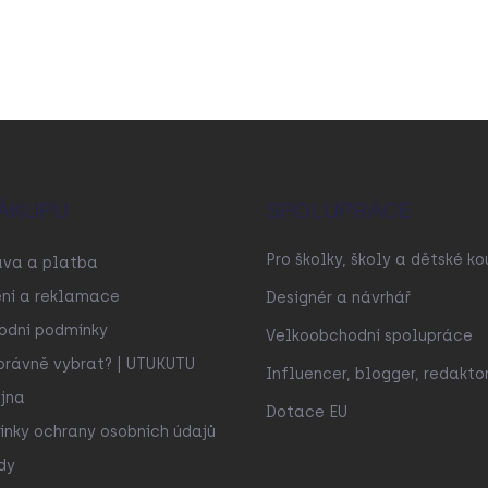
ÁKUPU
SPOLUPRÁCE
Pro školky, školy a dětské ko
ava a platba
ní a reklamace
Designér a návrhář
odní podmínky
Velkoobchodní spolupráce
právně vybrat? | UTUKUTU
Influencer, blogger, redakto
jna
Dotace EU
nky ochrany osobních údajů
dy