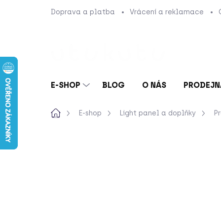
Přejít
Doprava a platba
Vrácení a reklamace
na
obsah
E-SHOP
BLOG
O NÁS
PRODEJN
Domů
E-shop
Light panel a doplňky
P
Neohodnoceno
Podrobnosti hod