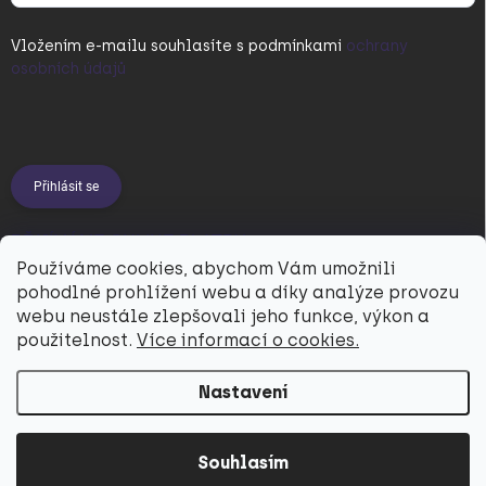
Vložením e-mailu souhlasíte s
podmínkami
ochrany
osobních údajů
Přihlásit se
PŘIJÍMÁME ONLINE PLATBY
Používáme cookies, abychom Vám umožnili
pohodlné prohlížení webu a díky analýze provozu
webu neustále zlepšovali jeho funkce, výkon a
použitelnost.
Více informací o cookies.
Nastavení
Copyright 2026
Utukutu
. Všechna práva vyhrazena.
Souhlasím