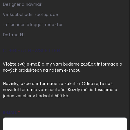
Designér a návrhář
Velkoobchodní spolupráce
Influencer, blogger, redaktor
Dotace EU
ODEBÍRAT NEWSLETTER
Vložte svůj e-mail a my vám budeme zasílat informace o
nových produktech na našem e-shopu.
Novinky, akce a informace ze zákulisí. Odebírejte náš
newsletter a nic vám neuteče. Každý měsíc losujeme o
jeden voucher v hodnotě 500 Kč.
E-MAIL