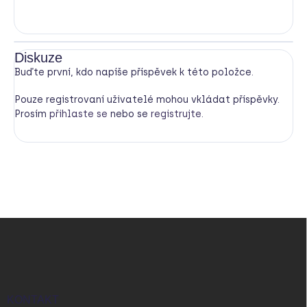
Diskuze
Buďte první, kdo napíše příspěvek k této položce.
Pouze registrovaní uživatelé mohou vkládat příspěvky.
Prosím
přihlaste se
nebo se
registrujte
.
Z
á
p
a
t
í
KONTAKT