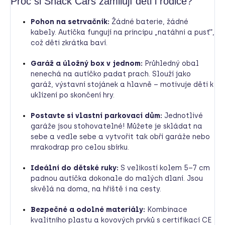
Proč si Snack Cars zamilují děti i rodiče?
Pohon na setrvačník:
Žádné baterie, žádné
kabely. Autíčka fungují na principu „natáhni a pusť“,
což děti zkrátka baví.
Garáž a úložný box v jednom:
Průhledný obal
nenechá na autíčko padat prach. Slouží jako
garáž, výstavní stojánek a hlavně – motivuje děti k
uklízení po skončení hry.
Postavte si vlastní parkovací dům:
Jednotlivé
garáže jsou stohovatelné! Můžete je skládat na
sebe a vedle sebe a vytvořit tak obří garáže nebo
mrakodrap pro celou sbírku.
Ideální do dětské ruky:
S velikostí kolem 5–7 cm
padnou autíčka dokonale do malých dlaní. Jsou
skvělá na doma, na hřiště i na cesty.
Bezpečné a odolné materiály:
Kombinace
kvalitního plastu a kovových prvků s certifikací CE