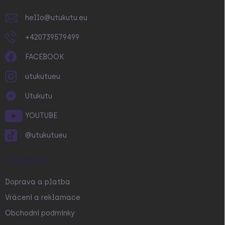
hello
@
utukutu.eu
+420739579499
FACEBOOK
utukutueu
Utukutu
YOUTUBE
@utukutueu
O NÁKUPU
Doprava a platba
Vrácení a reklamace
Obchodní podmínky