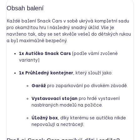
Obsah balení
Každé balení Snack Cars v sobě ukrývá kompletní sadu
pro okamžitou hru i následný snadný úklid. Vše je
navrženo tak, aby se set skvěle vešel do dětských rukou
a byl maximálně bezpečný.
1x Autíčko Snack Cars
(podle vámi zvolené
varianty)
1x Průhledný kontejner
, který slouží jako:
Garáž
pro zaparkování po divokém závodě.
Vystavovací stojan
pro hrdé vystavení
nasbíraných modelů na poličce.
Úložný box
, díky kterému se autíčka nikde
nepovalují a neztrácejí.