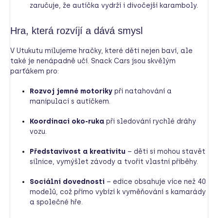
zaručuje, že autíčka vydrží i divočejší karamboly.
Hra, která rozvíjí a dává smysl
V Utukutu milujeme hračky, které děti nejen baví, ale
také je nenápadně učí. Snack Cars jsou skvělým
parťákem pro:
Rozvoj jemné motoriky
při natahování a
manipulaci s autíčkem.
Koordinaci oko-ruka
při sledování rychlé dráhy
vozu.
Představivost a kreativitu
– děti si mohou stavět
silnice, vymýšlet závody a tvořit vlastní příběhy.
Sociální dovednosti
– edice obsahuje více než 40
modelů, což přímo vybízí k vyměňování s kamarády
a společné hře.