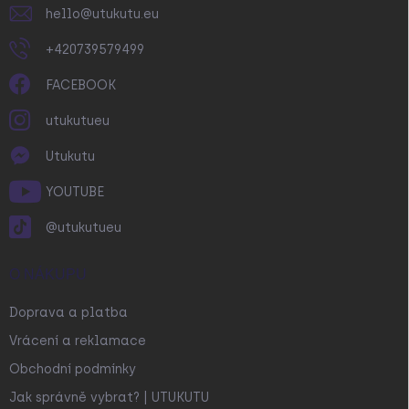
hello
@
utukutu.eu
+420739579499
FACEBOOK
utukutueu
Utukutu
YOUTUBE
@utukutueu
O NÁKUPU
Doprava a platba
Vrácení a reklamace
Obchodní podmínky
Jak správně vybrat? | UTUKUTU