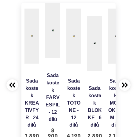
Sada
Sada
Sada
Sada
koste
koste
koste
Sada
koste
k
k
k
koste
k
Mul
FARV
KREA
TOTO
k
MON
un
ESPIL
TIVFY
NE -
BLOK
OKRO
- 12
R - 24
12
KE - 6
M - 6
de
dílů
dílů
dílů
dílů
dílů
B
8
7 890
900
4 190
2 890
2 190
1 