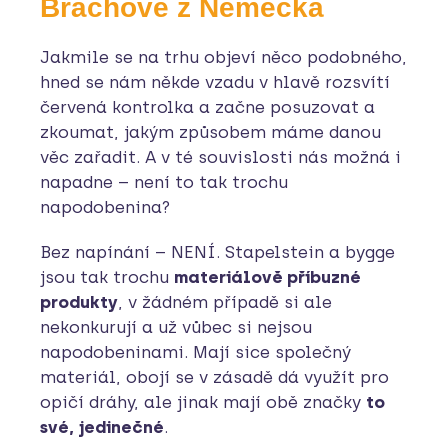
Bráchové z Německa
Jakmile se na trhu objeví něco podobného,
hned se nám někde vzadu v hlavě rozsvítí
červená kontrolka a začne posuzovat a
zkoumat, jakým způsobem máme danou
věc zařadit. A v té souvislosti nás možná i
napadne – není to tak trochu
napodobenina?
Bez napínání – NENÍ. Stapelstein a bygge
jsou tak trochu
materiálově příbuzné
produkty
, v žádném případě si ale
nekonkurují a už vůbec si nejsou
napodobeninami. Mají sice společný
materiál, obojí se v zásadě dá využít pro
opičí dráhy, ale jinak mají obě značky
to
své, jedinečné
.