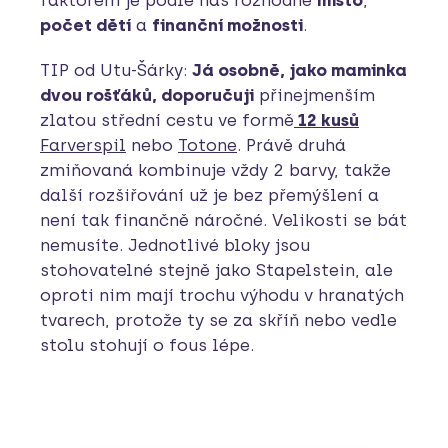
počet dětí
a
finanční možnosti
.
TIP od Utu-Šárky:
Já osobně, jako maminka
dvou rošťáků, doporučuji
přinejmenším
zlatou střední cestu ve formě
12 kusů
Farverspil
nebo
Totone
. Právě druhá
zmiňovaná kombinuje vždy 2 barvy, takže
další rozšiřování už je bez přemýšlení a
není tak finančně náročné. Velikosti se bát
nemusíte. Jednotlivé bloky jsou
stohovatelné stejně jako Stapelstein, ale
oproti nim mají trochu výhodu v hranatých
tvarech, protože ty se za skříň nebo vedle
stolu stohují o fous lépe.