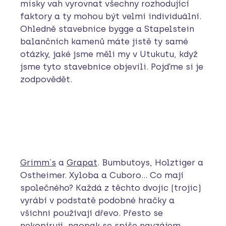
misky vah vyrovnat všechny rozhodující
faktory a ty mohou být velmi individuální.
Ohledně stavebnice bygge a Stapelstein
balančních kamenů máte jistě ty samé
otázky, jaké jsme měli my v Utukutu, když
jsme tyto stavebnice objevili. Pojďme si je
zodpovědět.
Grimm`s
a
Grapat
. Bumbutoys, Holztiger a
Ostheimer. Xyloba a Cuboro… Co mají
společného? Každá z těchto dvojic (trojic)
vyrábí v podstatě podobné hračky a
všichni používají dřevo. Přesto se
nekopírují, naopak se spíše navzájem