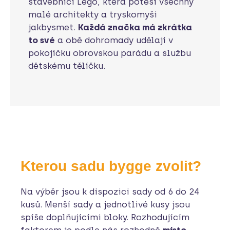
stavebnicí Lego, která potěší všechny
malé architekty a tryskomyši
jakbysmet.
Každá značka má zkrátka
to své
a obě dohromady udělají v
pokojíčku obrovskou parádu a službu
dětskému tělíčku.
Kterou sadu bygge zvolit?
Na výběr jsou k dispozici sady od 6 do 24
kusů. Menší sady a jednotlivé kusy jsou
spíše doplňujícími bloky. Rozhodujícím
faktorem je podle nás rozhodně
místo
,