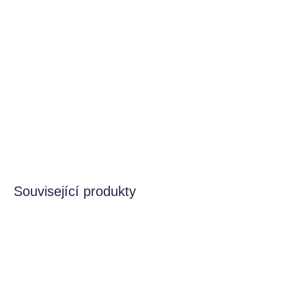
−
+
Přidat do košíku
Termolahev v moderních barvách pro celodenní
hydrataci pro větší děti a dospělé.
DETAILNÍ INFORMACE
HLÍDAT
Související produkty
VÍCE VARIANT
VÍCE VARIANT