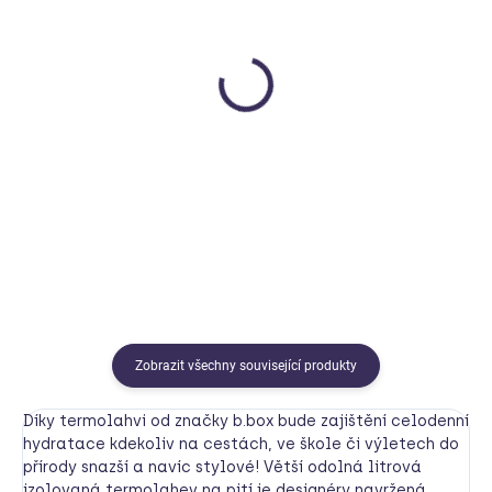
SKLADEM
MOMENTÁLNĚ NEDOSTUPNÉ
Svačinový box střední
Termoska na pití s
brčkem 350 ml
b.box
b.box
499 Kč
690 Kč
Detail
Detail
Zobrazit všechny související produkty
Díky termolahvi od značky b.box bude zajištění celodenní
hydratace kdekoliv na cestách, ve škole či výletech do
přírody snazší a navíc stylové! Větší odolná litrová
izolovaná termolahev na pití je designéry navržená