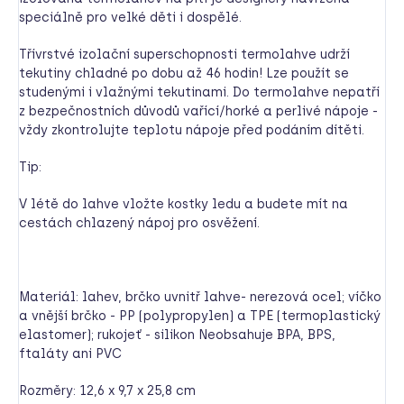
speciálně pro velké děti i dospělé.
Třívrstvé izolační superschopnosti termolahve udrží
tekutiny chladné po dobu až 46 hodin! Lze použít se
studenými i vlažnými tekutinami. Do termolahve nepatří
z bezpečnostních důvodů vařící/horké a perlivé nápoje -
vždy zkontrolujte teplotu nápoje před podáním dítěti.
Tip:
V létě do lahve vložte kostky ledu a budete mít na
cestách chlazený nápoj pro osvěžení.
Materiál: lahev, brčko uvnitř lahve- nerezová ocel; víčko
a vnější brčko - PP (polypropylen) a TPE (termoplastický
elastomer); rukojeť - silikon Neobsahuje BPA, BPS,
ftaláty ani PVC
Rozměry: 12,6 x 9,7 x 25,8 cm