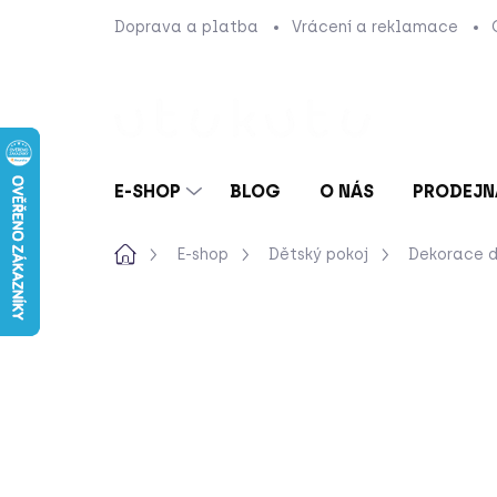
Přejít
Doprava a platba
Vrácení a reklamace
na
obsah
E-SHOP
BLOG
O NÁS
PRODEJN
Domů
E-shop
Dětský pokoj
Dekorace d
Neohodnoceno
Podrobnosti hod