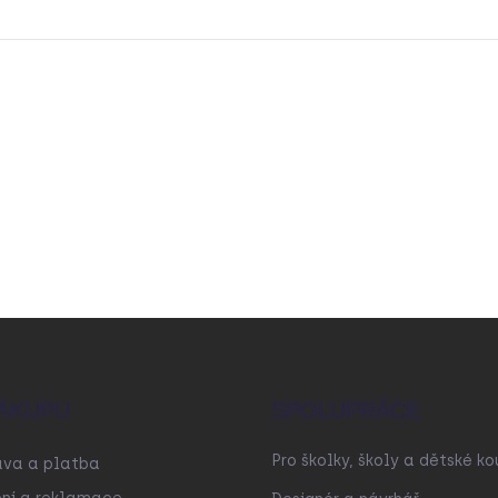
ÁKUPU
SPOLUPRÁCE
Pro školky, školy a dětské ko
ava a platba