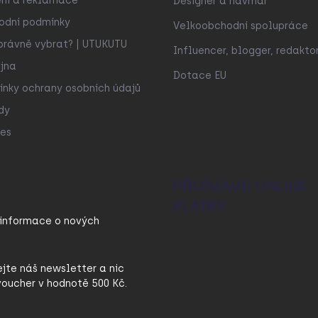
ní a reklamace
Designér a návrhář
odní podmínky
Velkoobchodní spolupráce
právně vybrat? | UTUKUTU
Influencer, blogger, redakto
jna
Dotace EU
nky ochrany osobních údajů
dy
es
PŘIJÍMÁME ONLINE
PLATBY
 informace o nových
ejte náš newsletter a nic
oucher v hodnotě 500 Kč.