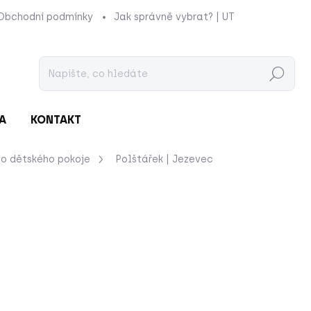
Obchodní podmínky
Jak správně vybrat? | UTUKUTU
Prod
Hledat
A
KONTAKT
o dětského pokoje
Polštářek | Jezevec
nocení
ZNAČKA:
ABABU
595 Kč
Měrná
MOMENTÁLNĚ NEDOSTU
cena:
Ušatý kamarád, který oži
velikostně akorát do dět