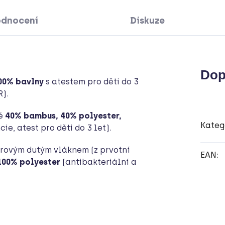
dnocení
Diskuze
Dop
00% bavlny
s atestem pro děti do 3
R).
é
40% bambus, 40% polyester,
Kateg
cie, atest pro děti do 3 let).
erovým dutým vláknem (z prvotní
EAN
:
100% polyester
(antibakteriální a