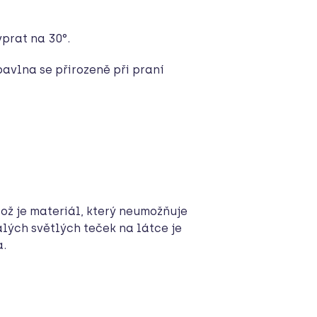
prat na 30°.
avlna se přirozeně při praní
což je materiál, který neumožňuje
lých světlých teček na látce je
a.