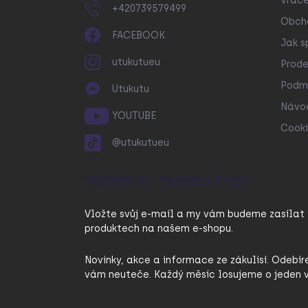
Vráce
+420739579499
Obch
FACEBOOK
Jak s
utukutueu
Prode
Podmí
Utukutu
Návo
YOUTUBE
Cooki
@utukutueu
ODEBÍRAT NEWSLETTER
Vložte svůj e-mail a my vám budeme zasílat
produktech na našem e-shopu.
Novinky, akce a informace ze zákulisí. Odebír
vám neuteče. Každý měsíc losujeme o jeden v