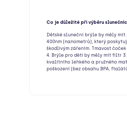
Co je důležité při výběru slunečníc
Dětské sluneční brýle by měly mít n
400nm (nanometrů), který poskytu
škodlivým zářením. Tmavost čoček s
4. Brýle pro děti by měly mít filtr 
kvalitního lehkého a pružného mate
poškození (bez obsahu BPA, ftalát