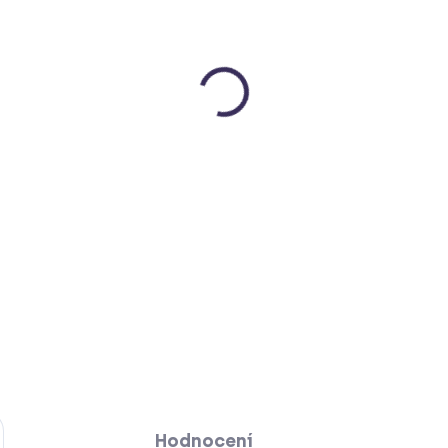
pružného materiálu, který
balení je sáček na brýle 
DETAILNÍ INFORMACE
HLÍDAT
Hodnocení