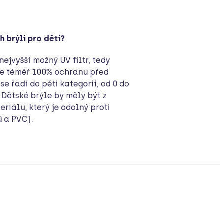
h brýlí pro děti?
ejvyšší možný UV filtr, tedy
je téměř 100% ochranu před
e řadí do pěti kategorií, od 0 do
3. Dětské brýle by měly být z
riálu, který je odolný proti
ů a PVC).