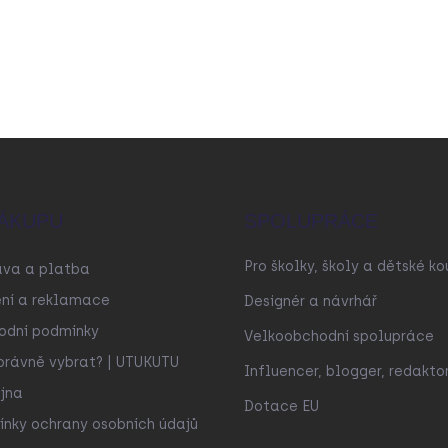
ÁKUPU
SPOLUPRÁCE
Pro školky, školy a dětské ko
ava a platba
ní a reklamace
Designér a návrhář
odní podmínky
Velkoobchodní spolupráce
právně vybrat? | UTUKUTU
Influencer, blogger, redakto
jna
Dotace EU
nky ochrany osobních údajů