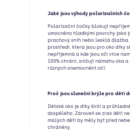
Jaké jsou výhody polarizačních č
Polarizační čočky blokují nepříjem
umocněno hladkými povrchy jako js
prachový sníh nebo lesklá dlažba. 
prostředí, která jsou pro oko díky
nepříjemná a kde jsou oči více na
100% chrání, snižují námahu oka a
různých onemocnění očí.
Proč jsou sluneční brýle pro děti d
Dětské oko je díky širší a průhledně
dospělého. Zároveň se zrak dětí ne
malých dětí by měly být před neb
chráněny.