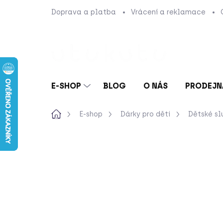
Přejít
Doprava a platba
Vrácení a reklamace
na
obsah
E-SHOP
BLOG
O NÁS
PRODEJN
Domů
E-shop
Dárky pro děti
Dětské sl
Neohodnoceno
Podrobnosti hod