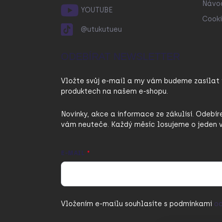
Návo
YOUTUBE
Cooki
@utukutueu
ODEBÍRAT NEWSLETTER
Vložte svůj e-mail a my vám budeme zasílat
produktech na našem e-shopu.
Novinky, akce a informace ze zákulisí. Odebír
vám neuteče. Každý měsíc losujeme o jeden v
E-MAIL
Vložením e-mailu souhlasíte s
podmínkami
oc