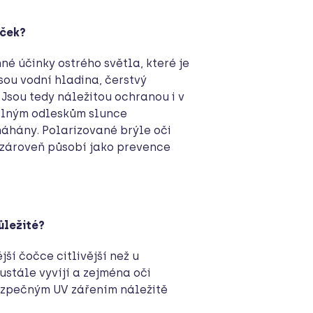
oček?
né účinky ostrého světla, které je
ou vodní hladina, čerstvý
Jsou tedy náležitou ochranou i v
 silným odleskům slunce
máhány. Polarizované brýle oči
 zároveň působí jako prevence
ůležité?
jší čočce citlivější než u
ustále vyvíjí a zejména oči
ezpečným UV zářením náležitě