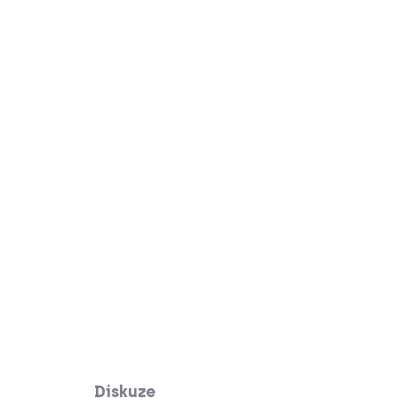
 se nezlomí. Pro děti 3 - 6 let. Součástí
a hadřík na čištění.
Diskuze