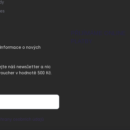
dy
es
PŘIJÍMÁME ONLINE
PLATBY
 informace o nových
ejte náš newsletter a nic
oucher v hodnotě 500 Kč.
hrany osobních údajů