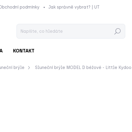
Obchodní podmínky
Jak správně vybrat? | UTUKUTU
Prod
Hledat
A
KONTAKT
uneční brýle
Sluneční brýle MODEL D béžové - Little Kydoo
nocení
ZNAČKA:
LITTLEKYDOO
649 Kč
Měrná
MOMENTÁLNĚ NEDOSTU
cena:
Hledáte pro své dítě styl
padnou a jsou nevšedního