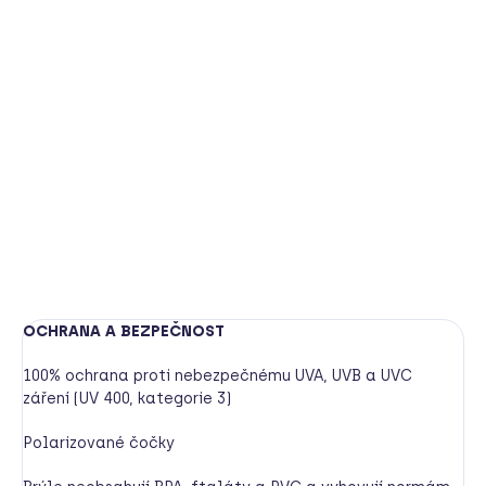
Hledáte nezničitelné brýle, které vydrží neopatrné
zacházení malým rošťákem? Model S je jasná volba.
Materiál je extra pružný a ohebný, brýle se nezlomí.
Součástí balení je sáček na brýle, odepínací šňůrka
kolem hlavy a hadřík na čištění zdarma.
DETAILNÍ INFORMACE
HLÍDAT
OCHRANA A BEZPEČNOST
100% ochrana proti nebezpečnému UVA, UVB a UVC
záření (UV 400, kategorie 3)
Polarizované čočky