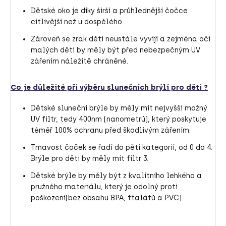
Dětské oko je díky širší a průhlednější čočce
citlivější než u dospělého.
Zároveň se zrak dětí neustále vyvíjí a zejména oči
malých dětí by měly být před nebezpečným UV
zářením náležitě chráněné.
Co je důležité při výběru slunečních brýlí pro děti ?
Dětské sluneční brýle by měly mít nejvyšší možný
UV filtr, tedy 400nm (nanometrů), který poskytuje
téměř 100% ochranu před škodlivým zářením.
Tmavost čoček se řadí do pěti kategorií, od 0 do 4.
Brýle pro děti by měly mít filtr 3.
Dětské brýle by měly být z kvalitního lehkého a
pružného materiálu, který je odolný proti
poškození(bez obsahu BPA, ftalátů a PVC).