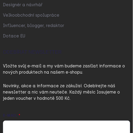
Designér a návrhář
Velkoobchodní spolupráce
Influencer, blogger, redaktor
Dotace EU
ODEBÍRAT NEWSLETTER
Vložte svůj e-mail a my vám budeme zasílat informace o
nových produktech na našem e-shopu.
Novinky, akce a informace ze zákulisí. Odebírejte náš
newsletter a nic vám neuteče. Každý měsíc losujeme o
jeden voucher v hodnotě 500 Kč.
E-MAIL