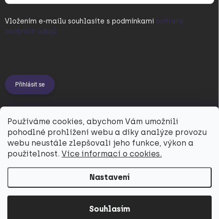
Vložením e-mailu souhlasíte s
podmínkami
ochrany
osobních údajů
Přihlásit se
PŘIJÍMÁME ONLINE PLATBY
Používáme cookies, abychom Vám umožnili
pohodlné prohlížení webu a díky analýze provozu
webu neustále zlepšovali jeho funkce, výkon a
použitelnost.
Více informací o cookies.
Nastavení
Copyright 2026
Utukutu
. Všechna práva vyhrazena.
Souhlasím