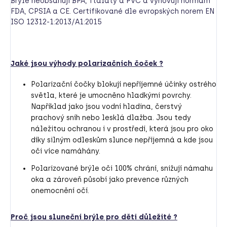
Brýle neobsahují BPA, ftaláty a PVC a vyhovují normám
FDA, CPSIA a CE. Certifikované dle evropských norem EN
ISO 12312-1:2013/A1:2015
Jaké jsou výhody polarizačních čoček ?
Polarizační čočky blokují nepříjemné účinky ostrého
světla, které je umocněno hladkými povrchy.
Například jako jsou vodní hladina, čerstvý
prachový sníh nebo lesklá dlažba. Jsou tedy
náležitou ochranou i v prostředí, která jsou pro oko
díky silným odleskům slunce nepříjemná a kde jsou
oči více namáhány.
Polarizované brýle oči 100% chrání, snižují námahu
oka a zároveň působí jako prevence různých
onemocnění očí.
Proč jsou sluneční brýle pro děti důležité ?