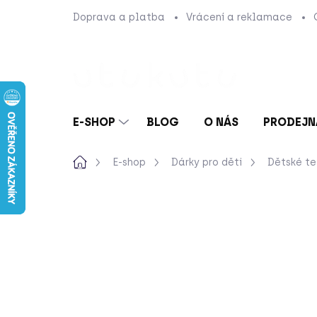
Přejít
Doprava a platba
Vrácení a reklamace
na
obsah
E-SHOP
BLOG
O NÁS
PRODEJN
Domů
E-shop
Dárky pro děti
Dětské t
Neohodnoceno
Podrobnosti hod