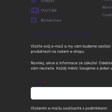
Utukutu
Návo
YOUTUBE
Cooki
@utukutueu
ODEBÍRAT NEWSLETTER
Vložte svůj e-mail a my vám budeme zasílat
produktech na našem e-shopu.
Novinky, akce a informace ze zákulisí. Odebír
vám neuteče. Každý měsíc losujeme o jeden v
E-MAIL
Vložením e-mailu souhlasíte s
podmínkami
oc