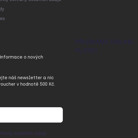
dy
es
PŘIJÍMÁME ONLINE
PLATBY
 informace o nových
ejte náš newsletter a nic
oucher v hodnotě 500 Kč.
hrany osobních údajů