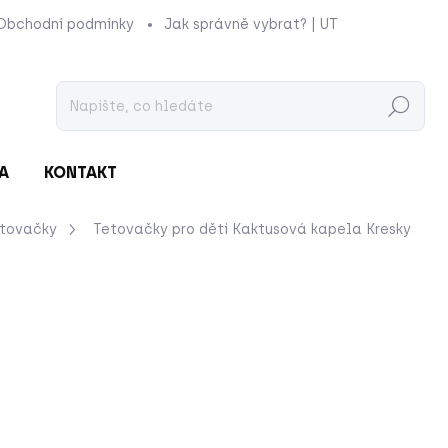
Obchodní podmínky
Jak správně vybrat? | UTUKUTU
Prod
Hledat
A
KONTAKT
etovačky
Tetovačky pro děti Kaktusová kapela
Kresky
nocení
ZNAČKA:
KRESKY
119 Kč
Měrná
MOMENTÁLNĚ NEDOSTU
cena:
Tetovačky rozkošných ka
brazilská ilustrátorka A