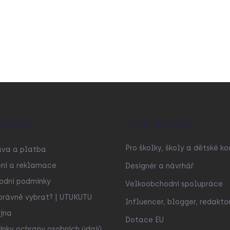
ÁKUPU
SPOLUPRÁCE
Pro školky, školy a dětské ko
ava a platba
ní a reklamace
Designér a návrhář
odní podmínky
Velkoobchodní spolupráce
právně vybrat? | UTUKUTU
Influencer, blogger, redakto
jna
Dotace EU
nky ochrany osobních údajů