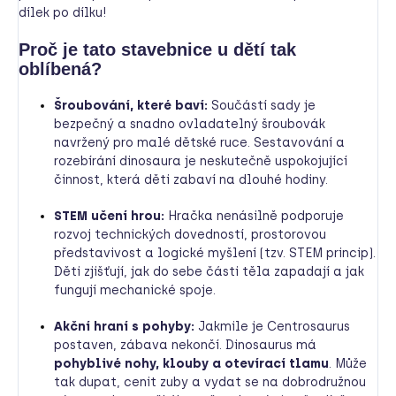
dílek po dílku!
Proč je tato stavebnice u dětí tak
oblíbená?
Šroubování, které baví:
Součástí sady je
bezpečný a snadno ovladatelný šroubovák
navržený pro malé dětské ruce. Sestavování a
rozebírání dinosaura je neskutečně uspokojující
činnost, která děti zabaví na dlouhé hodiny.
STEM učení hrou:
Hračka nenásilně podporuje
rozvoj technických dovedností, prostorovou
představivost a logické myšlení (tzv. STEM princip).
Děti zjišťují, jak do sebe části těla zapadají a jak
fungují mechanické spoje.
Akční hraní s pohyby:
Jakmile je Centrosaurus
postaven, zábava nekončí. Dinosaurus má
pohyblivé nohy, klouby a otevírací tlamu
. Může
tak dupat, cenit zuby a vydat se na dobrodružnou