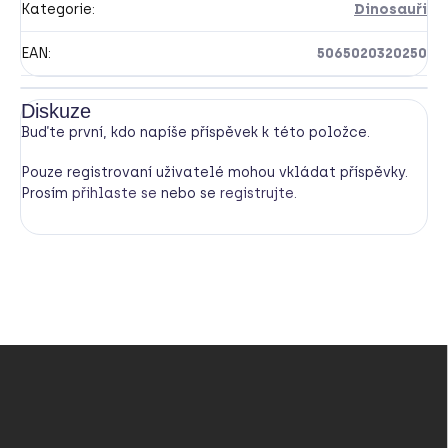
Kategorie
:
Dinosauři
EAN
:
5065020320250
Diskuze
Buďte první, kdo napíše příspěvek k této položce.
Pouze registrovaní uživatelé mohou vkládat příspěvky.
Prosím
přihlaste se
nebo se
registrujte
.
Z
á
p
a
t