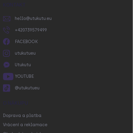
í
KONTAKT
hello
@
utukutu.eu
+420739579499
FACEBOOK
utukutueu
Utukutu
YOUTUBE
@utukutueu
O NÁKUPU
Doprava a platba
Vrácení a reklamace