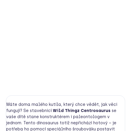
−
+
Přidat do košíku
Postav si vlastního dinosaura! Tato interaktivní STEM
stavebnice umožní dětem sestavit a zase rozložit
Centrosaura pomocí přiloženého šroubováku. Hračka s
pohyblivými klouby rozvíjí jemnou motoriku, technické
myšlení a koordinaci. Ideální pro malé stavitele a
milovníky pravěku od 3 do 7 let.
DETAILNÍ INFORMACE
HLÍDAT
Máte doma malého kutila, který chce vědět, jak věci
fungují? Se stavebnicí
Wild Thingz Centrosaurus
se
vaše dítě stane konstruktérem i paleontologem v
jednom. Tento dinosaurus totiž nepřichází hotový – je
potřeba ho pomocí speciálního šroubováku postavit