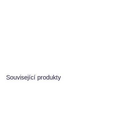
−
+
Přidat do košíku
Udělejte lamě Inkari radost a pořiďte ji
nepostradatelné doplňky.
DETAILNÍ INFORMACE
HLÍDAT
Související produkty