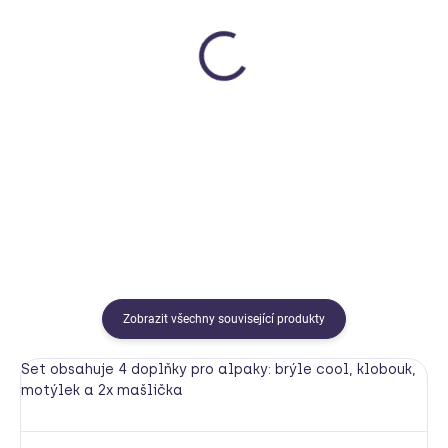
SKLADEM
SKLADEM
Dětská plyšová hračka
Křídla netopýří, černá
Floppy medvěd Senger
Vigvam
Naturwelt
790 Kč
1 790 Kč
Do košíku
Do košíku
Zobrazit všechny související produkty
Set obsahuje 4 doplňky pro alpaky: brýle cool, klobouk,
motýlek a 2x mašlička