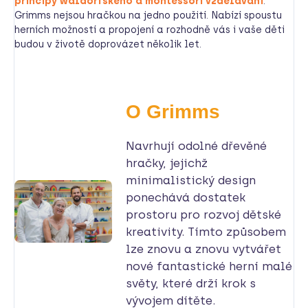
principy waldorfského a montessori vzdělávání
.
Grimms nejsou hračkou na jedno použití. Nabízí spoustu
herních možností a propojení a rozhodně vás i vaše děti
budou v životě doprovázet několik let.
O Grimms
Navrhují odolné dřevěné
hračky, jejichž
minimalistický design
ponechává dostatek
prostoru pro rozvoj dětské
kreativity. Tímto způsobem
lze znovu a znovu vytvářet
nové fantastické herní malé
světy, které drží krok s
vývojem dítěte.