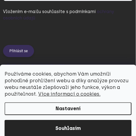
Vložením e-mailu souhlasíte s
podmínkami
ochrany
osobních údajů
Přihlásit se
PŘIJÍMÁME ONLINE PLATBY
Používáme cookies, abychom Vám umožnili
pohodlné prohlížení webu a díky analýze provozu
webu neustále zlepšovali jeho funkce, výkon a
použitelnost.
Více informací o cookies.
Nastavení
Copyright 2026
Utukutu
. Všechna práva vyhrazena.
Souhlasím
Vytvořil Shoptet