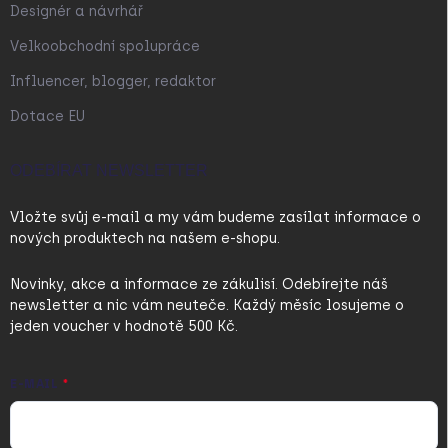
Designér a návrhář
Velkoobchodní spolupráce
Influencer, blogger, redaktor
Dotace EU
ODEBÍRAT NEWSLETTER
Vložte svůj e-mail a my vám budeme zasílat informace o
nových produktech na našem e-shopu.
Novinky, akce a informace ze zákulisí. Odebírejte náš
newsletter a nic vám neuteče. Každý měsíc losujeme o
jeden voucher v hodnotě 500 Kč.
E-MAIL