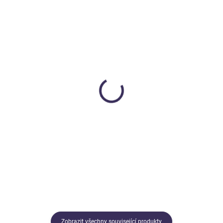
SKLADEM
MOMENTÁLNĚ NEDOSTUPNÉ
Senzomotorická
Senzorická hračka s
chrastítka PipSquigz 3ks
aktivitami UFO
Fat Brain Toys
TICKIT
499 Kč
399 Kč
Do košíku
Detail
Zobrazit všechny související produkty