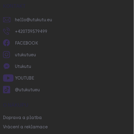
í
KONTAKT
hello
@
utukutu.eu
+420739579499
FACEBOOK
utukutueu
Utukutu
YOUTUBE
@utukutueu
O NÁKUPU
Doprava a platba
Vrácení a reklamace