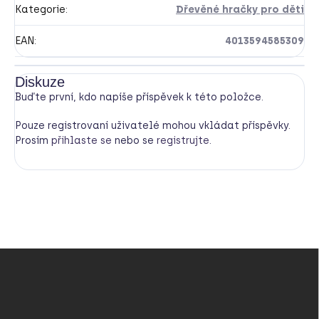
Kategorie
:
Dřevěné hračky pro děti
EAN
:
4013594585309
Diskuze
Buďte první, kdo napíše příspěvek k této položce.
Pouze registrovaní uživatelé mohou vkládat příspěvky.
Prosím
přihlaste se
nebo se
registrujte
.
Z
á
p
a
t