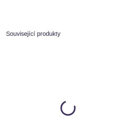
DETAILNÍ INFORMACE
HLÍDAT
Související produkty
BESTSELLER
VIDEONÁVOD
SKLADEM
SKLADEM
Rotující kotoučky
Smyslokostky TRIO -
MiniSpinny
Domácí zvířata
Fat Brain Toys
Smysloland
279 Kč
180 Kč