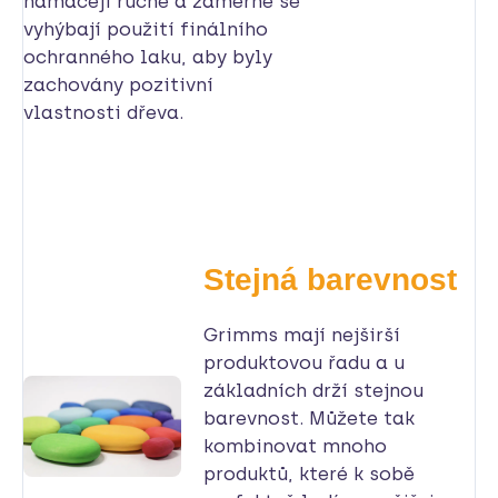
namáčejí ručně a záměrně se
vyhýbají použití finálního
ochranného laku, aby byly
zachovány pozitivní
vlastnosti dřeva.
Stejná barevnost
Grimms mají nejširší
produktovou řadu a u
základních drží stejnou
barevnost. Můžete tak
kombinovat mnoho
produktů, které k sobě