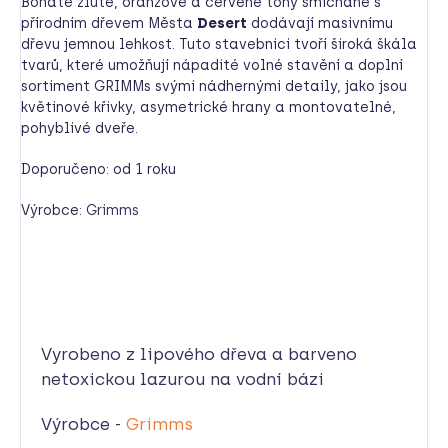
Bohaté žluté, oranžové a červené tóny smíchané s
přírodním dřevem Města
Desert
dodávají masivnímu
dřevu jemnou lehkost. Tuto stavebnici tvoří široká škála
tvarů, které umožňují nápadité volné stavění a doplní
sortiment GRIMMs svými nádhernými detaily, jako jsou
květinové křivky, asymetrické hrany a montovatelné,
pohyblivé dveře.
Doporučeno: od 1 roku
Výrobce:
Grimms
Vyrobeno z lipového dřeva a barveno
netoxickou lazurou na vodní bázi
Výrobce -
Grimms