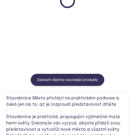
Doprava
Quubi
Smysloland
Fat Brain Toys
125 Kč
399 Kč
Detail
Do košíku
Zobrazit všechny související produkty
Stavebnice Město přichází na praktickém podnose a
čeká jen na to, až je rozproudí představivost dítěte.
Stavebnice je praktická, propagující výjimečné malé
herní světy. Dokonale vás vyzývá, abyste přidali svou
představivost a vytvořili nové města a vlastní světy.