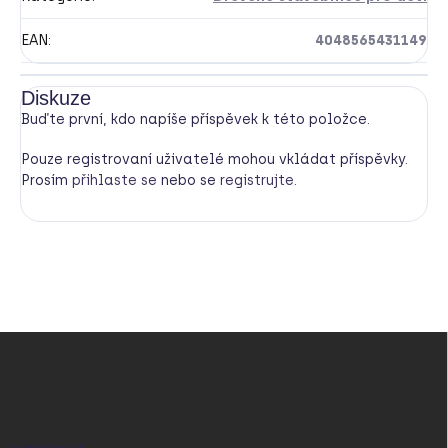
EAN
:
4048565431149
Diskuze
Buďte první, kdo napíše příspěvek k této položce.
Pouze registrovaní uživatelé mohou vkládat příspěvky.
Prosím
přihlaste se
nebo se
registrujte
.
Z
á
p
a
t