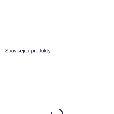
Skvělá stavebnice pro první hraní. Základní tvary,
podnos. Jemné barvy. Vybízí k tvoření malých světů a
začátku práce s openended hračkami.
DETAILNÍ INFORMACE
HLÍDAT
Související produkty
MOMENTÁLNĚ NEDOSTUPNÉ
SKLADEM
Váleček Inside Out -
Měkká hračka pro děti