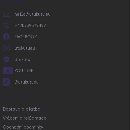
í
KONTAKT
hello
@
utukutu.eu
+420739579499
FACEBOOK
utukutueu
Utukutu
YOUTUBE
@utukutueu
O NÁKUPU
Doprava a platba
Vrácení a reklamace
Obchodní podmínky