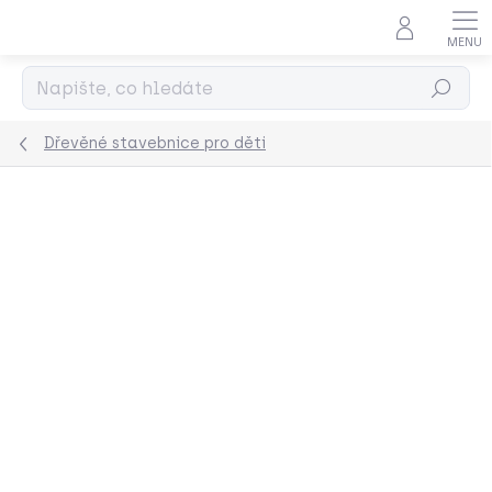
Přejít
na
obsah
Hledat
Dřevěné stavebnice pro děti
Podrobnosti hodnocení
Neohodnoceno
ZNAČKA:
GRIMMS