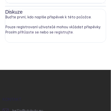
Diskuze
Buďte první, kdo napíše příspěvek k této položce.
Pouze registrovaní uživatelé mohou vkládat příspěvky.
Prosím
přihlaste se
nebo se
registrujte
.
Z
á
p
a
t
í
KONTAKT
hello
@
utukutu.eu