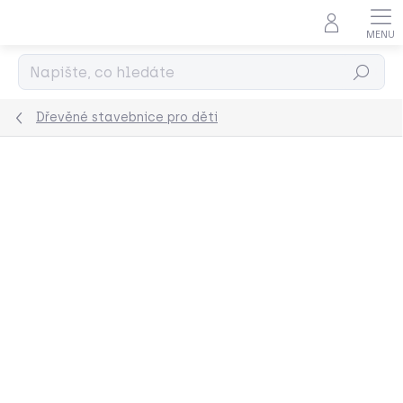
Přejít
na
obsah
Hledat
Dřevěné stavebnice pro děti
Podrobnosti hodnocení
Neohodnoceno
ZNAČKA:
GRIMMS