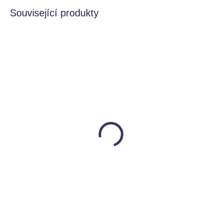
Související produkty
SKLADEM
MOMENTÁLNĚ NEDOSTUPNÉ
Learning Resources
Senzorický disk
Kopečkovač
Peekaboo, dinosaur
Learning Resources
Jellystone Designs
149 Kč
499 Kč
Do košíku
Detail