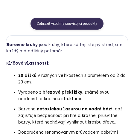
Zobrazit všechny související produkty
Barevné kruhy
jsou kruhy, které sdílejí stejný střed, ale
každý má odlišný poloměr.
Klíčové vlastnosti:
20 dílků
v různých velikostech s průměrem od 2 do
20 cm.
Vyrobeno z
březové překližky
, známé svou
odolností a krásnou strukturou.
Barveno
netoxickou lazurou na vodní bázi
, což
zajišťuje bezpečnost při hře a krásné, průsvitné
barvy, které nechávají vyniknout kresbu dřeva.
Doporučeno renomovaným průvodcem dobrými