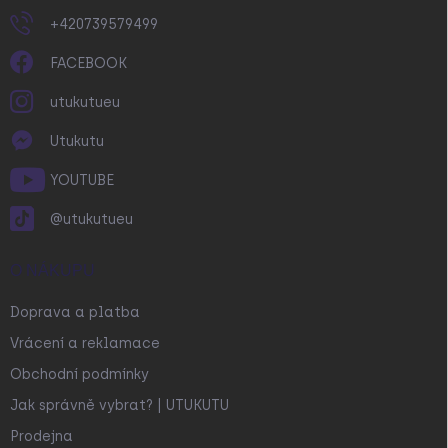
+420739579499
FACEBOOK
utukutueu
Utukutu
YOUTUBE
@utukutueu
O NÁKUPU
Doprava a platba
Vrácení a reklamace
Obchodní podmínky
Jak správně vybrat? | UTUKUTU
Prodejna