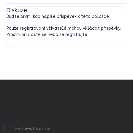
Diskuze
Buďte první, kdo napíše příspěvek k této položce.
Pouze registrovaní uživatelé mohou vkládat příspěvky.
Prosím
přihlaste se
nebo se
registrujte
.
Z
á
p
a
t
í
KONTAKT
hello
@
utukutu.eu