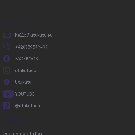
p
a
t
í
KONTAKT
hello
@
utukutu.eu
+420739579499
FACEBOOK
utukutueu
Utukutu
YOUTUBE
@utukutueu
O NÁKUPU
Doprava a platba