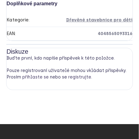
Doplňkové parametry
Kategorie
:
Dřevěné stavebnice pro děti
EAN
:
4048565093316
Diskuze
Buďte první, kdo napíše příspěvek k této položce.
Pouze registrovaní uživatelé mohou vkládat příspěvky.
Prosím
přihlaste se
nebo se
registrujte
.
Z
á