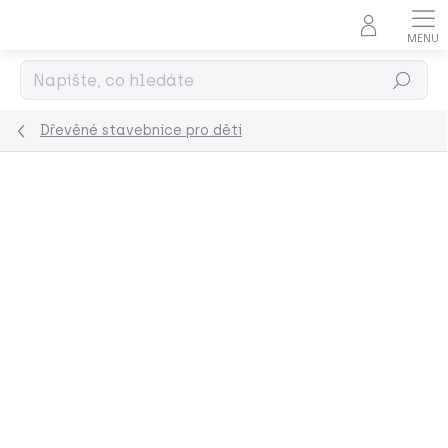
Přejít
na
obsah
Hledat
Dřevěné stavebnice pro děti
Podrobnosti hodnocení
Neohodnoceno
ZNAČKA:
GRIMMS