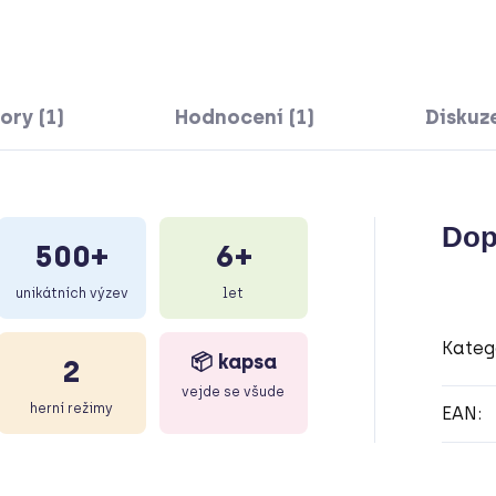
ory (1)
Hodnocení (1)
Diskuz
Dop
500+
6+
unikátních výzev
let
Kateg
📦 kapsa
2
vejde se všude
herní režimy
EAN
: