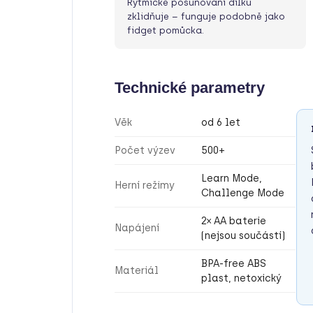
Rytmické posunování dílků
zklidňuje – funguje podobně jako
fidget pomůcka.
Technické parametry
Věk
od 6 let
Počet výzev
500+
Learn Mode,
Herní režimy
Challenge Mode
2× AA baterie
Napájení
(nejsou součástí)
BPA-free ABS
Materiál
plast, netoxický