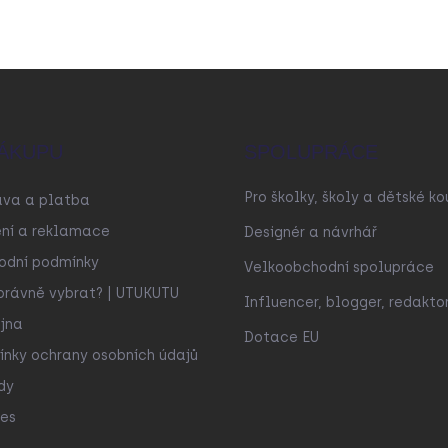
ÁKUPU
SPOLUPRÁCE
Pro školky, školy a dětské ko
ava a platba
ní a reklamace
Designér a návrhář
odní podmínky
Velkoobchodní spolupráce
právně vybrat? | UTUKUTU
Influencer, blogger, redakto
jna
Dotace EU
nky ochrany osobních údajů
dy
es