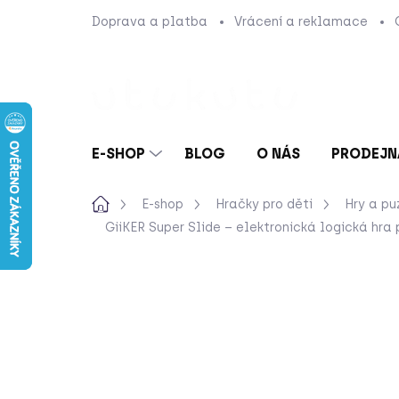
Přejít
Doprava a platba
Vrácení a reklamace
na
obsah
E-SHOP
BLOG
O NÁS
PRODEJN
Domů
E-shop
Hračky pro děti
Hry a pu
GiiKER Super Slide – elektronická logická hra 
1 hodnocení
Podrobnosti hodnoc