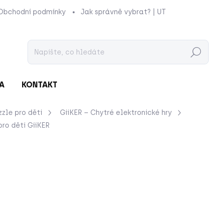
Obchodní podmínky
Jak správně vybrat? | UTUKUTU
Prod
Hledat
A
KONTAKT
zzle pro děti
GiiKER – Chytré elektronické hry
pro děti
GiiKER
ení
ZNAČKA:
GIIKER
1 220 Kč
Měrná
ZVOLTE VARIANTU
cena:
BARVA