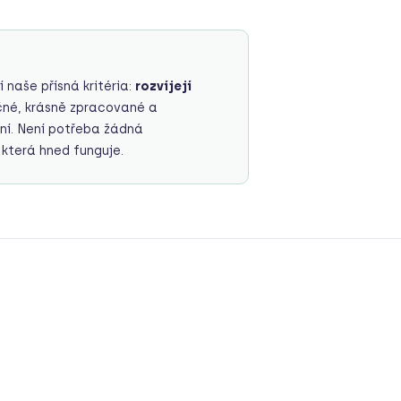
 naše přísná kritéria:
rozvíjejí
čné, krásně zpracované a
ní. Není potřeba žádná
 která hned funguje.