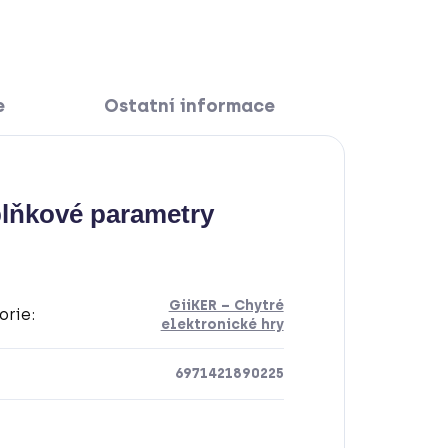
e
Ostatní informace
lňkové parametry
GiiKER – Chytré
orie
:
elektronické hry
6971421890225