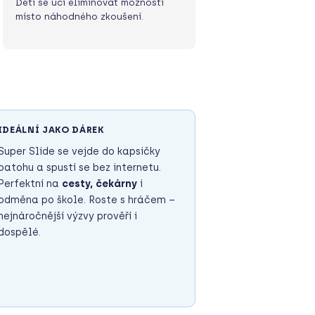
Děti se učí eliminovat možnosti
místo náhodného zkoušení.
IDEÁLNÍ JAKO DÁREK
Super Slide se vejde do kapsičky
batohu a spustí se bez internetu.
Perfektní na
cesty, čekárny
i
odměna po škole. Roste s hráčem –
nejnáročnější výzvy prověří i
dospělé.