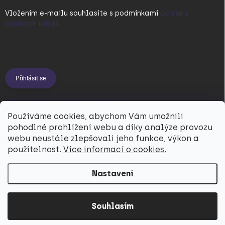
Vložením e-mailu souhlasíte s
podmínkami
ochrany
osobních údajů
Přihlásit se
PŘIJÍMÁME ONLINE PLATBY
Používáme cookies, abychom Vám umožnili
pohodlné prohlížení webu a díky analýze provozu
webu neustále zlepšovali jeho funkce, výkon a
použitelnost.
Více informací o cookies.
Nastavení
Copyright 2026
Utukutu
. Všechna práva vyhrazena.
Souhlasím
Vytvořil Shoptet