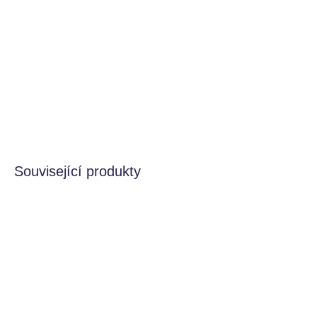
Hedvábný šátek (slouží jako stříška)
Stavebnice mini domečku
Tvořivá, sběratelská kartička
DETAILNÍ INFORMACE
HLÍDAT
Související produkty
MOMENTÁLNĚ NEDOSTUPNÉ
MOMENTÁLNĚ NEDOSTUPNÉ