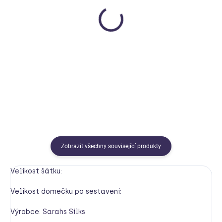
Snímatelné samolepky -
Moje první samolepky Ve
Vesmír
městě
Londji
POPPIK
250 Kč
149 Kč
Detail
Detail
Zobrazit všechny související produkty
Velikost šátku:
Velikost domečku po sestavení:
Výrobce:
Sarahs Silks