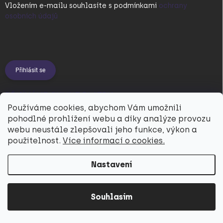
Vložením e-mailu souhlasíte s
podmínkami
ochrany
osobních údajů
Přihlásit se
PŘIJÍMÁME ONLINE PLATBY
Používáme cookies, abychom Vám umožnili
pohodlné prohlížení webu a díky analýze provozu
webu neustále zlepšovali jeho funkce, výkon a
použitelnost.
Více informací o cookies.
Nastavení
Copyright 2026
Utukutu
. Všechna práva vyhrazena.
Souhlasím
Vytvořil Shoptet