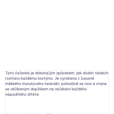
BARVA
−
+
Přidat do košíku
Být dinosaurem nebo pohádkovým drakem se vším všudy.
DETAILNÍ INFORMACE
HLÍDAT
Tato čelenka je dokonalým způsobem, jak dodat nádech
rozmaru každému kostýmu. Je vyrobena z luxusně
měkkého morušového hedvábí, pohodlně se nosí a stane
se oblíbeným doplňkem na oblékání každého
nápaditého dítěte.