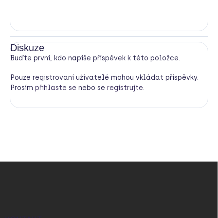
Diskuze
Buďte první, kdo napíše příspěvek k této položce.
Pouze registrovaní uživatelé mohou vkládat příspěvky.
Prosím
přihlaste se
nebo se
registrujte
.
Z
á
p
a
t