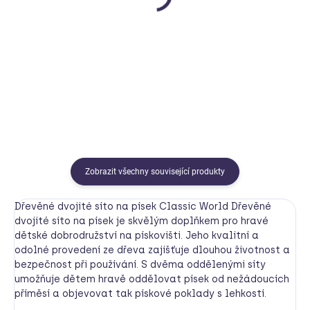
Sarah´s Silks
Vigvam
643 Kč
960 Kč
Detail
Do košíku
Zobrazit všechny související produkty
Dřevěné dvojité síto na písek Classic World Dřevěné
dvojité síto na písek je skvělým doplňkem pro hravé
dětské dobrodružství na pískovišti. Jeho kvalitní a
odolné provedení ze dřeva zajišťuje dlouhou životnost a
bezpečnost při používání. S dvěma oddělenými síty
umožňuje dětem hravě oddělovat písek od nežádoucích
příměsí a objevovat tak pískové poklady s lehkostí.