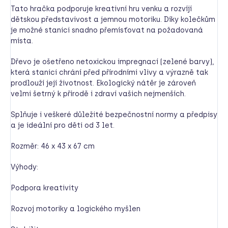
Tato hračka podporuje kreativní hru venku a rozvíjí
dětskou představivost a jemnou motoriku. Díky kolečkům
je možné stanici snadno přemísťovat na požadovaná
místa.
Dřevo je ošetřeno netoxickou impregnací (zelené barvy),
která stanici chrání před přírodními vlivy a výrazně tak
prodlouží její životnost. Ekologický nátěr je zároveň
velmi šetrný k přírodě i zdraví vašich nejmenších.
Splňuje i veškeré důležité bezpečnostní normy a předpisy
a je ideální pro děti od 3 let.
Rozměr: 46 x 43 x 67 cm
Výhody:
Podpora kreativity
Rozvoj motoriky a logického myšlen