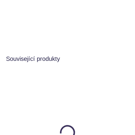
Dvojité síto na písek pro dětské dobrodružství a
objevování, vhodné pro děti od 3 let.
DETAILNÍ INFORMACE
HLÍDAT
Související produkty
VYROBÍME DO 14 DNŮ
VYPRODÁNO
Koš na hračky, Velvet
Košík Bolga
jungle, různé barvy