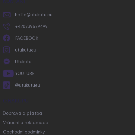
í
KONTAKT
hello
@
utukutu.eu
+420739579499
FACEBOOK
utukutueu
Utukutu
YOUTUBE
@utukutueu
O NÁKUPU
Doprava a platba
Vrácení a reklamace
Obchodní podmínky