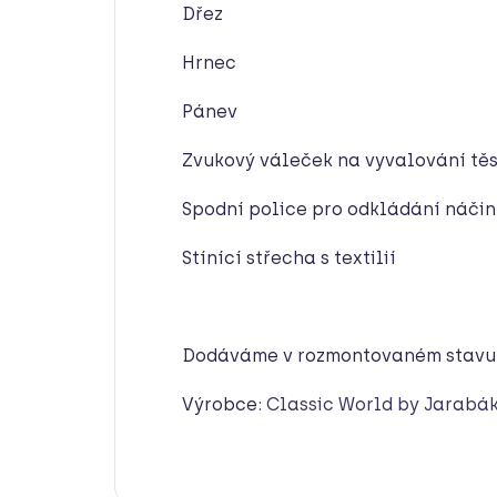
Dřez
Hrnec
Pánev
Zvukový váleček na vyvalování tě
Spodní police pro odkládání náčin
Stínící střecha s textilií
Dodáváme v rozmontovaném stavu
Výrobce:
Classic World by Jarabá