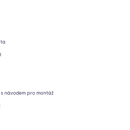
sta
í
 s návodem pro montáž
k