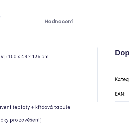
Hodnocení
Dop
V): 100 x 48 x 136 cm
Kateg
EAN
:
avení teploty + křídová tabule
čky pro zavěšení)