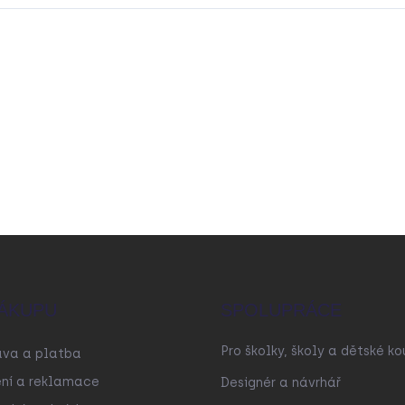
ÁKUPU
SPOLUPRÁCE
Pro školky, školy a dětské ko
ava a platba
ní a reklamace
Designér a návrhář