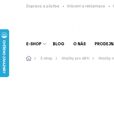
Přejít
Doprava a platba
Vrácení a reklamace
na
obsah
E-SHOP
BLOG
O NÁS
PRODEJN
Domů
E-shop
Hračky pro děti
Hračky 
Neohodnoceno
Podrobnosti hod