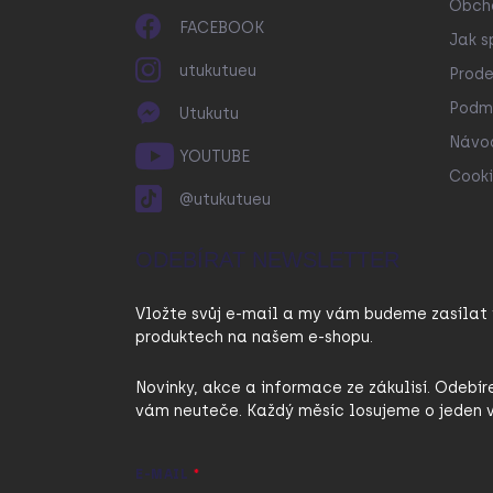
Obch
FACEBOOK
Jak s
utukutueu
Prode
Podmí
Utukutu
Návo
YOUTUBE
Cooki
@utukutueu
ODEBÍRAT NEWSLETTER
Vložte svůj e-mail a my vám budeme zasílat
produktech na našem e-shopu.
Novinky, akce a informace ze zákulisí. Odebír
vám neuteče. Každý měsíc losujeme o jeden v
E-MAIL