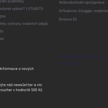
odní podmínky
Velkoobchodní spolupráce
právně vybrat? | UTUKUTU
Influencer, blogger, redakto
jna
Dotace EU
nky ochrany osobních údajů
dy
es
PŘIJÍMÁME ONLINE
PLATBY
 informace o nových
ejte náš newsletter a nic
oucher v hodnotě 500 Kč.