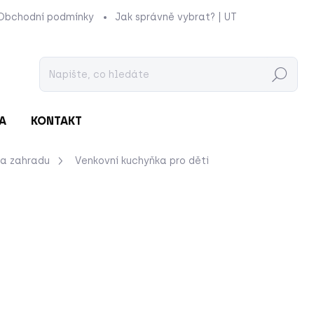
Obchodní podmínky
Jak správně vybrat? | UTUKUTU
Prod
Hledat
A
KONTAKT
na zahradu
Venkovní kuchyňka pro děti
nocení
ZNAČKA:
CLASSIC WORLD
9 990 Kč
Měrná
DOSTUPNÉ U DODAVATE
cena:
−
+