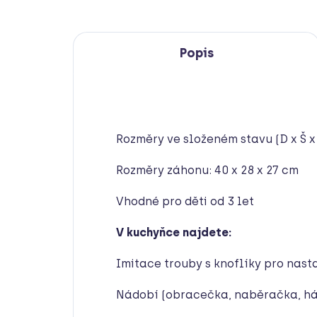
Popis
Rozměry ve složeném stavu (D x Š x 
Rozměry záhonu: 40 x 28 x 27 cm
Vhodné pro děti od 3 let
V kuchyňce najdete:
Imitace trouby s knoflíky pro nast
Nádobí (obracečka, naběračka, há