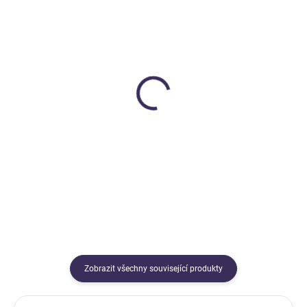
SKLADEM
MOMENTÁLNĚ NEDOSTUPNÉ
Polly Panda Clips -
Mini šperkovnice Měsíc a
sponky do vlasů
hvězdy
Rockahula Kids
229 Kč
549 Kč
Do košíku
Detail
Zobrazit všechny související produkty