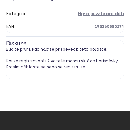
Kategorie
:
Hry a puzzle pro děti
EAN
:
198168550274
Diskuze
Buďte první, kdo napíše příspěvek k této položce.
Pouze registrovaní uživatelé mohou vkládat příspěvky.
Prosím
přihlaste se
nebo se
registrujte
.
Z
á
p