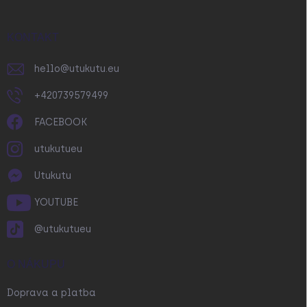
a
t
í
KONTAKT
hello
@
utukutu.eu
+420739579499
FACEBOOK
utukutueu
Utukutu
YOUTUBE
@utukutueu
O NÁKUPU
Doprava a platba