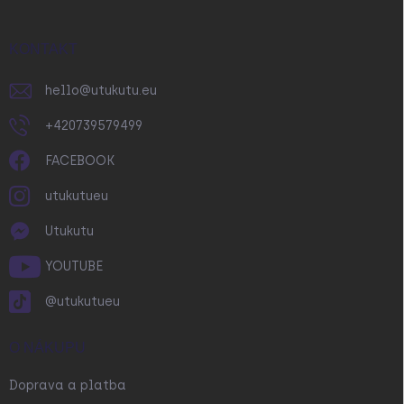
a
t
í
KONTAKT
hello
@
utukutu.eu
+420739579499
FACEBOOK
utukutueu
Utukutu
YOUTUBE
@utukutueu
O NÁKUPU
Doprava a platba