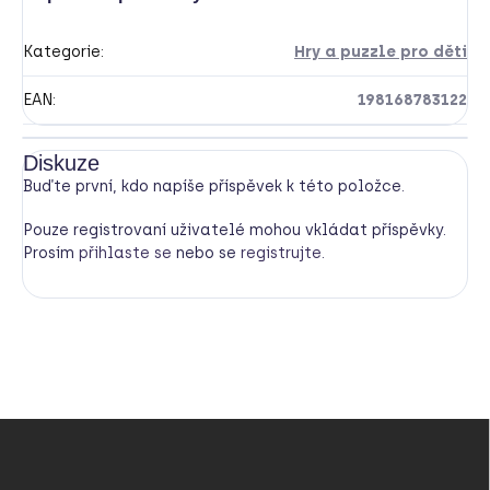
Kategorie
:
Hry a puzzle pro děti
EAN
:
198168783122
Diskuze
Buďte první, kdo napíše příspěvek k této položce.
Pouze registrovaní uživatelé mohou vkládat příspěvky.
Prosím
přihlaste se
nebo se
registrujte
.
Z
á
p