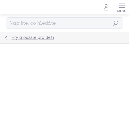
Přejít
na
obsah
Hledat
Hry a puzzle pro děti
Podrobnosti hodnocení
Neohodnoceno
ZNAČKA:
LONDJI