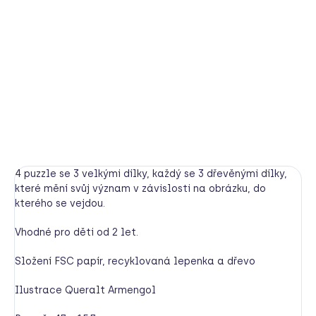
Je to měsíc nebo loď, mrak nebo housenka, ryba nebo
kapka vody? Hra pro představivost! Sestavte puzzle a
vložte dřevěné dílky.
DETAILNÍ INFORMACE
HLÍDAT
4 puzzle se 3 velkými dílky, každý se 3 dřevěnými dílky,
které mění svůj význam v závislosti na obrázku, do
kterého se vejdou.
Vhodné pro děti od 2 let.
Složení FSC papír, recyklovaná lepenka a dřevo
Ilustrace Queralt Armengol