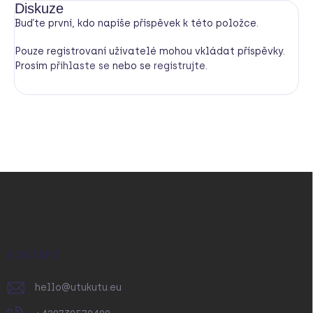
Diskuze
Buďte první, kdo napíše příspěvek k této položce.
Pouze registrovaní uživatelé mohou vkládat příspěvky.
Prosím
přihlaste se
nebo se
registrujte
.
Z
á
p
a
t
í
KONTAKT
hello
@
utukutu.eu