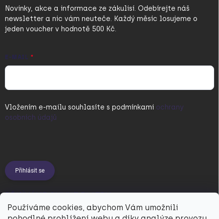
Novinky, akce a informace ze zákulisí. Odebírejte náš
newsletter a nic vám neuteče. Každý měsíc losujeme o
jeden voucher v hodnotě 500 Kč.
E-MAIL
Vložením e-mailu souhlasíte s
podmínkami
ochrany
osobních údajů
Přihlásit se
PŘIJÍMÁME ONLINE PLATBY
Používáme cookies, abychom Vám umožnili
pohodlné prohlížení webu a díky analýze provozu