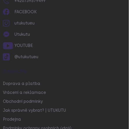
+420739579499
FACEBOOK
utukutueu
Utukutu
YOUTUBE
@utukutueu
O NÁKUPU
Doprava a platba
Vrácení a reklamace
Obchodní podmínky
Jak správně vybrat? | UTUKUTU
Prodejna
Podmínky ochrany osobních údajů