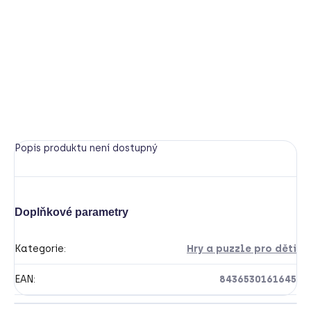
geparda. Slon na kolečkových bruslích se řítí s dortem,
Lev s přáteli zpívají narozeninovou píseň a želvičky
připravily lahodný piknik.
Velké puzzle, dlouhé 140cm, ze kterých děti seskládají
jednotlivá zvířátka i celý obraz.
HLÍDAT
Popis produktu není dostupný
Doplňkové parametry
Kategorie
:
Hry a puzzle pro děti
EAN
:
8436530161645