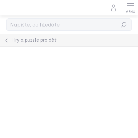
Přejít
na
obsah
Hledat
Hry a puzzle pro děti
Podrobnosti hodnocení
Neohodnoceno
ZNAČKA:
LONDJI