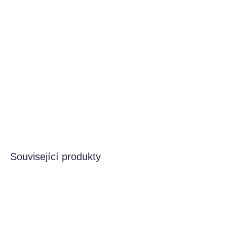
Hledáte způsob,
jak své alpace vyznat lásku,
nebo z ní
udělat tu nejroztomilejší hvězdu Valentýna?
Tyto
velké
brýle ve tvaru srdcí
jsou jasnou volbou!
Jsou navrženy
tak,
aby perfektně vynikly v husté vlně a dodaly vaší
Inkari alpace neodolatelný,
hravý a tak trochu
„zamilovaný“ výraz.
DETAILNÍ INFORMACE
HLÍDAT
Související produkty