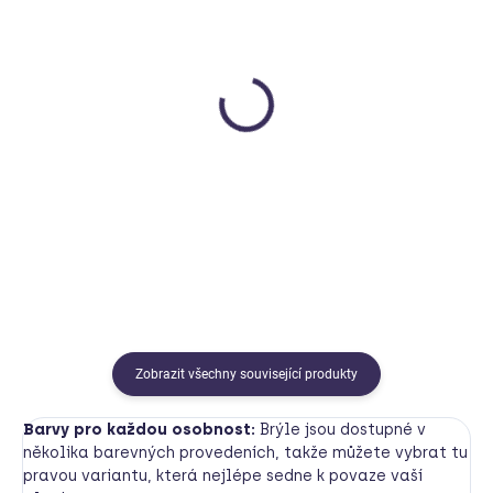
SKLADEM
MOMENTÁLNĚ NEDOSTUPNÉ
Jezdící zajíc - hnědý
Vlak modrý Green Toys
PlanToys
Green Toys
499 Kč
1 199 Kč
Do košíku
Detail
Zobrazit všechny související produkty
Barvy pro každou osobnost:
Brýle jsou dostupné v
několika barevných provedeních, takže můžete vybrat tu
pravou variantu, která nejlépe sedne k povaze vaší