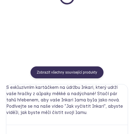
Inkari
Inkari
790 Kč
1 190 Kč
od
Detail
Detail
Zobrazit všechny související produkty
S exkluzivním kartáčkem na údržbu Inkari, který udrží
vaše hračky z alpaky měkké a nadýchané! Stačí pár
tahů hřebenem, aby vaše Inkari lama byla jako nová.
Podívejte se na naše video "Jak vyčistit Inkari", abyste
viděli, jak byste měli čistit svojí lamu.