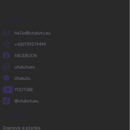
p
a
t
í
KONTAKT
hello
@
utukutu.eu
+420739579499
FACEBOOK
utukutueu
Utukutu
YOUTUBE
@utukutueu
O NÁKUPU
Doprava a platba