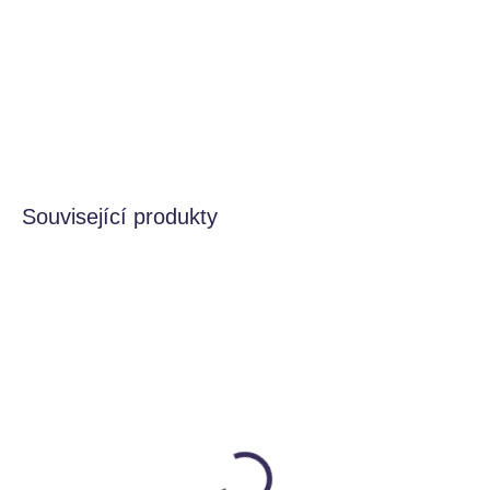
Lama Inkari
se musí udržovat, česat a ňunat. Máme pro
vás pravý Inkari hřeben, aby jejich srst byla v kondici.
DETAILNÍ INFORMACE
HLÍDAT
Související produkty
VÍCE VARIANT
SKLADEM
SKLADEM
Inkari lama (15 cm)
Inkari lama (23 cm)