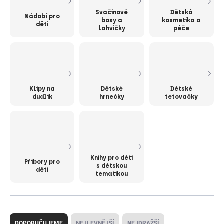
Svačinové
Dětská
Nádobí pro
boxy a
kosmetika a
děti
lahvičky
péče
Klipy na
Dětské
Dětské
dudlík
hrnečky
tetovačky
Knihy pro děti
Příbory pro
s dětskou
děti
tematikou
Ř
a
DOPORUČUJEME
NEJLEVNĚJŠÍ
NEJDRAŽŠÍ