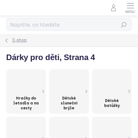
Přejít
na
obsah
Hledat
E-shop
Dárky pro děti
, Strana 4
Hračky do
Dětské
Dětské
letadla a na
sluneční
batůžky
cesty
brýle