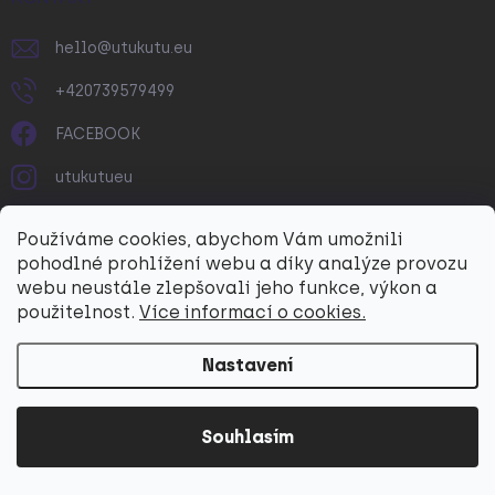
p
i
hello
@
utukutu.eu
s
u
+420739579499
FACEBOOK
utukutueu
Utukutu
Používáme cookies, abychom Vám umožnili
pohodlné prohlížení webu a díky analýze provozu
YOUTUBE
webu neustále zlepšovali jeho funkce, výkon a
@utukutueu
použitelnost.
Více informací o cookies.
O NÁKUPU
Nastavení
Doprava a platba
Souhlasím
Vrácení a reklamace
Obchodní podmínky