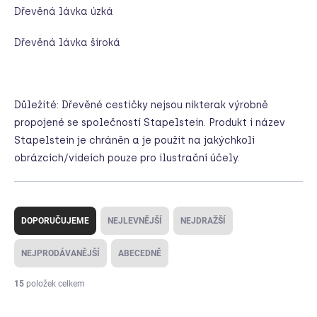
Dřevěná lávka úzká
Dřevěná lávka široká
Důležité: Dřevěné cestičky nejsou nikterak výrobně
propojené se společností Stapelstein. Produkt i název
Stapelstein je chráněn a je použit na jakýchkoli
obrázcích/videích pouze pro ilustrační účely.
Ř
a
DOPORUČUJEME
NEJLEVNĚJŠÍ
NEJDRAŽŠÍ
z
e
NEJPRODÁVANĚJŠÍ
ABECEDNĚ
n
í
15
položek celkem
p
V
r