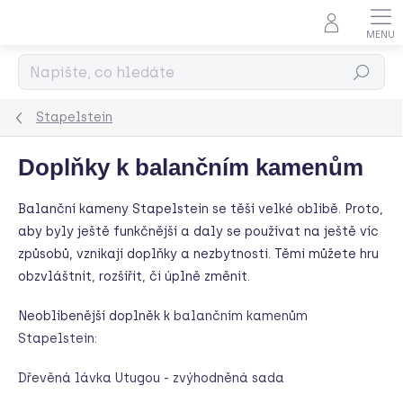
Přejít
na
obsah
Hledat
Stapelstein
Doplňky k balančním kamenům
Balanční kameny Stapelstein se těší velké oblibě. Proto,
aby byly ještě funkčnější a daly se používat na ještě víc
způsobů, vznikají doplňky a nezbytnosti. Těmi můžete hru
obzvláštnit, rozšířit, či úplně změnit.
Neoblíbenější doplněk k
balančním kamenům
Stapelstein
:
Dřevěná lávka Utugou - zvýhodněná sada