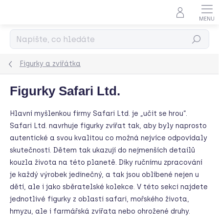
Přejít
na
obsah
Hledat
Figurky a zvířátka
Figurky Safari Ltd.
Hlavní myšlenkou firmy Safari Ltd. je „učit se hrou“.
Safari Ltd. navrhuje figurky zvířat tak, aby byly naprosto
autentické a svou kvalitou co možná nejvíce odpovídaly
skutečnosti. Dětem tak ukazují do nejmenších detailů
kouzla života na této planetě. Díky ručnímu zpracování
je každý výrobek jedinečný, a tak jsou oblíbené nejen u
dětí, ale i jako sběratelské kolekce. V této sekci najdete
jednotlivé figurky z oblasti safari, mořského života,
hmyzu, ale i farmářská zvířata nebo ohrožené druhy.