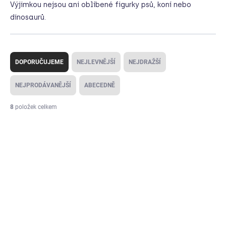
Výjimkou nejsou ani oblíbené figurky psů, koní nebo
dinosaurů.
Ř
a
DOPORUČUJEME
NEJLEVNĚJŠÍ
NEJDRAŽŠÍ
z
e
NEJPRODÁVANĚJŠÍ
ABECEDNĚ
n
í
8
položek celkem
p
V
r
ý
o
p
d
i
u
s
k
p
t
r
ů
o
d