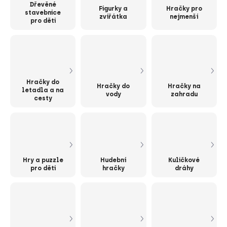
Dřevěné
Figurky a
Hračky pro
stavebnice
zvířátka
nejmenší
pro děti
Hračky do
Hračky do
Hračky na
letadla a na
vody
zahradu
cesty
Hry a puzzle
Hudební
Kuličkové
pro děti
hračky
dráhy