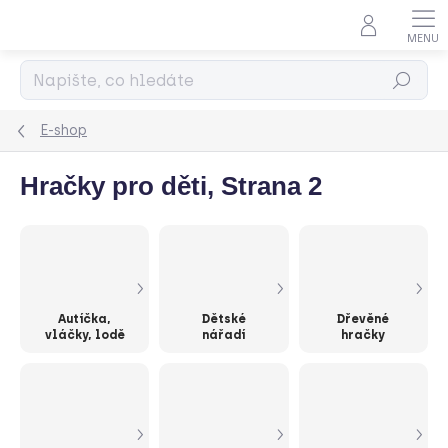
Přejít
na
obsah
Hledat
E-shop
Hračky pro děti
, Strana 2
Autíčka,
Dětské
Dřevěné
vláčky, lodě
nářadí
hračky