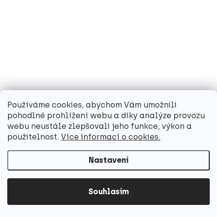
SKLADEM
TickiT - Barevné křišťálové kostky (10 ks)
TICKIT
405 Kč
Do košíku
Používáme cookies, abychom Vám umožnili
pohodlné prohlížení webu a díky analýze provozu
webu neustále zlepšovali jeho funkce, výkon a
použitelnost.
Více informací o cookies.
Načíst 24 dalších
Nastavení
1
2
35
O
S
v
t
Souhlasím
821
položek celkem
l
r
Nahoru
á
á