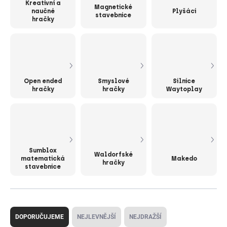
Kreativní a
Magnetické
naučné
Plyšáci
stavebnice
hračky
Open ended
Smyslové
Silnice
hračky
hračky
Waytoplay
Sumblox
Waldorfské
matematická
Makedo
hračky
stavebnice
Ř
a
DOPORUČUJEME
NEJLEVNĚJŠÍ
NEJDRAŽŠÍ
z