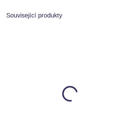
Související produkty
VÍCE VARIANT
VÍCE VARIANT
VYROBENO V ČR
SKLADEM
SKLADEM
Vodní perly
Stojánek na tužky a
Mámy v rejži
pastelky
55 Kč
od
Utukutu
299 Kč
Detail
od
Detail