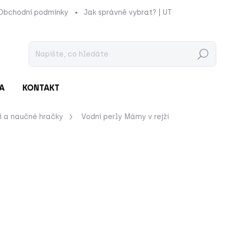
Obchodní podmínky
Jak správně vybrat? | UTUKUTU
Prod
Hledat
A
KONTAKT
í a naučné hračky
Vodní perly
Mámy v rejži
nocení
ZNAČKA:
MÁMY V REJŽI
od
55 Kč
Měrná
ZVOLTE VARIANTU
cena:
BARVA