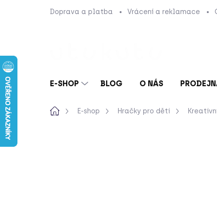
Přejít
Doprava a platba
Vrácení a reklamace
na
obsah
E-SHOP
BLOG
O NÁS
PRODEJN
Domů
E-shop
Hračky pro děti
Kreativn
Neohodnoceno
Podrobnosti hod
VÍCE VARIANT