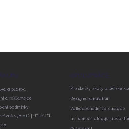
ÁKUPU
SPOLUPRÁCE
Pro školky, školy a dětské ko
ava a platba
ní a reklamace
Designér a návrhář
odní podmínky
Velkoobchodní spolupráce
právně vybrat? | UTUKUTU
Influencer, blogger, redakto
jna
Dotace EU