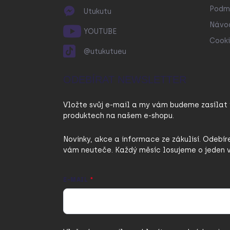
Podmí
Utukutu
Návo
YOUTUBE
Cooki
@utukutueu
ODEBÍRAT NEWSLETTER
Vložte svůj e-mail a my vám budeme zasílat
produktech na našem e-shopu.
Novinky, akce a informace ze zákulisí. Odebír
vám neuteče. Každý měsíc losujeme o jeden v
E-MAIL