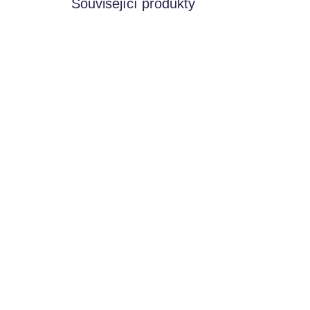
Související produkty
SKLADEM
Kinetický písek
Bar
Jednorožec
du
Mámy v rejži
Fuf
560 Kč
12
Do košíku