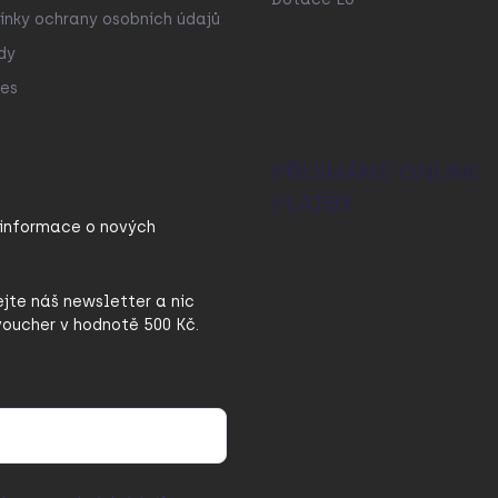
nky ochrany osobních údajů
dy
es
PŘIJÍMÁME ONLINE
PLATBY
 informace o nových
ejte náš newsletter a nic
oucher v hodnotě 500 Kč.