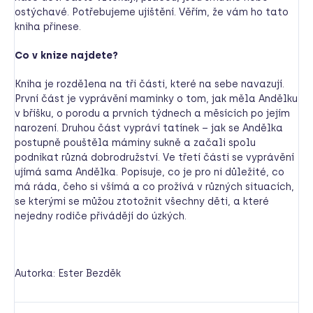
ostýchavé. Potřebujeme ujištění. Věřím, že vám ho tato
kniha přinese.
Co v knize najdete?
Kniha je rozdělena na tři části, které na sebe navazují.
První část je vyprávění maminky o tom, jak měla Andělku
v bříšku, o porodu a prvních týdnech a měsících po jejím
narození. Druhou část vypráví tatínek – jak se Andělka
postupně pouštěla máminy sukně a začali spolu
podnikat různá dobrodružství. Ve třetí části se vyprávění
ujímá sama Andělka. Popisuje, co je pro ni důležité, co
má ráda, čeho si všímá a co prožívá v různých situacích,
se kterými se můžou ztotožnit všechny děti, a které
nejedny rodiče přivádějí do úzkých.
Autorka: Ester Bezděk