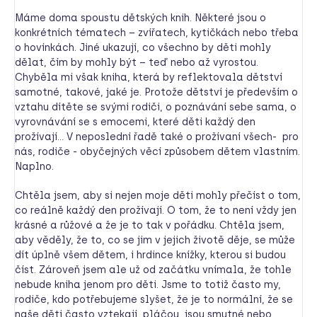
Máme doma spoustu dětských knih. Některé jsou o
konkrétních tématech – zvířatech, kytičkách nebo třeba
o hovínkách. Jiné ukazují, co všechno by děti mohly
dělat, čím by mohly být – teď nebo až vyrostou.
Chyběla mi však kniha, která by reflektovala dětství
samotné, takové, jaké je. Protože dětství je především o
vztahu dítěte se svými rodiči, o poznávání sebe sama, o
vyrovnávání se s emocemi, které děti každý den
prožívají… V neposlední řadě také o prožívaní všech- pro
nás, rodiče - obyčejných věcí způsobem dětem vlastním.
Naplno.
Chtěla jsem, aby si nejen moje děti mohly přečíst o tom,
co reálně každý den prožívají. O tom, že to není vždy jen
krásné a růžové a že je to tak v pořádku. Chtěla jsem,
aby věděly, že to, co se jim v jejich životě děje, se může
dít úplně všem dětem, i hrdince knížky, kterou si budou
číst. Zároveň jsem ale už od začátku vnímala, že tohle
nebude kniha jenom pro děti. Jsme to totiž často my,
rodiče, kdo potřebujeme slyšet, že je to normální, že se
naše děti často vztekají, pláčou, jsou smutné nebo