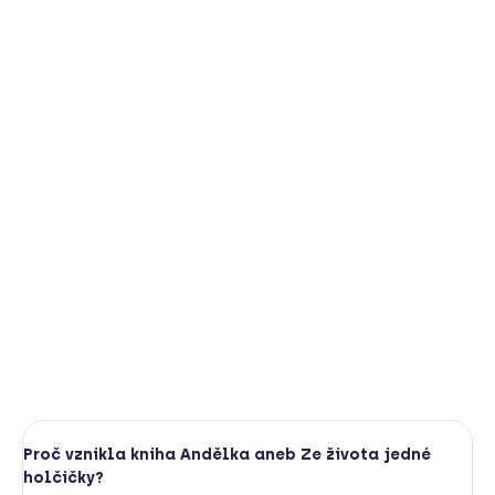
Andělka aneb ze života jedné holčičky
Kniha, kterou si děti užijí a rodičům pomůže. Plná
ilustrací talentované Lindy Markové. Vypráví o životě
jedné obyčejně neobyčejné holčičky, která prožívá úplně
normální dětství. Dětství naplněné na první pohled
běžnými a všedními zážitky, které se však v dětské mysli
a v dětských očích stávají zážitky unikátními a
nezapomenutelnými. Dětství je totiž kouzelný čas plný
emocí, poznávání světa i nacházení sebe samého.
DETAILNÍ INFORMACE
HLÍDAT
Proč vznikla kniha Andělka aneb Ze života jedné
holčičky?