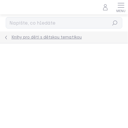
Přejít
na
obsah
Hledat
Knihy pro děti s dětskou tematikou
Podrobnosti hodnocení
Neohodnoceno
ZNAČKA:
ESTER BEZDĚK