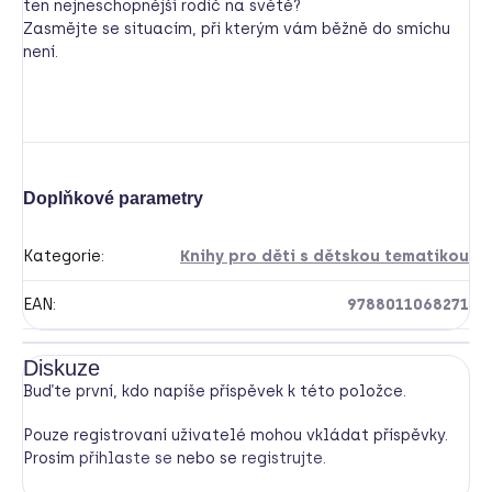
ten
nejneschopnější rodič na světě?
Zasmějte se situacím, při kterým vám běžně do smíchu
není.
Doplňkové parametry
Kategorie
:
Knihy pro děti s dětskou tematikou
EAN
:
9788011068271
Diskuze
Buďte první, kdo napíše příspěvek k této položce.
Pouze registrovaní uživatelé mohou vkládat příspěvky.
Prosím
přihlaste se
nebo se
registrujte
.