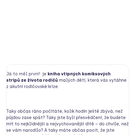
Kniha komiksových vtipů o rodičovství vás ujistí, že v tom
NEJSTE SAMI!
DETAILNÍ INFORMACE
HLÍDAT
Já to měl první!
je
kniha vtipných komiksových
stripů
ze života rodičů
malých dětí, která vás vytáhne
z akutní rodičovské krize.
Taky občas ráno počítáte, kolik hodin ještě zbývá, než
půjdou zase spát? Taky jste byli přesvědčení, že budete
mít to nejklidnější a nejvychovanější dítě – do chvíle, než
se vám narodilo? A taky máte občas pocit, že jste