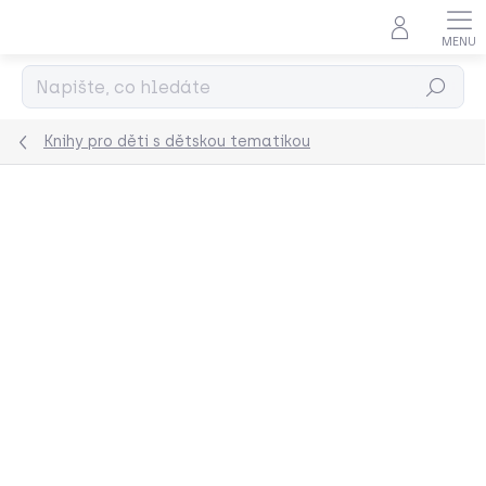
Přejít
na
obsah
Hledat
Knihy pro děti s dětskou tematikou
Podrobnosti hodnocení
Neohodnoceno
ZNAČKA:
BBB ILUSTRACE