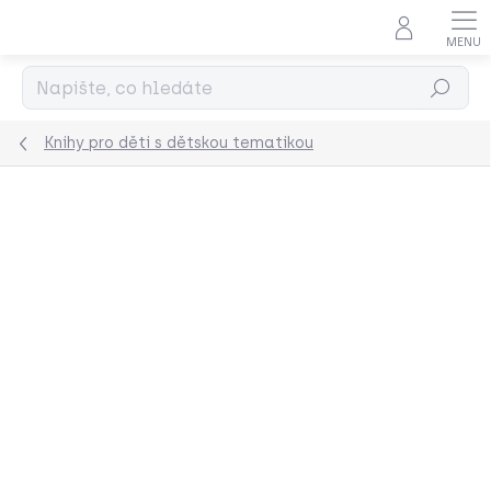
Přejít
na
obsah
Hledat
Knihy pro děti s dětskou tematikou
Podrobnosti hodnocení
Neohodnoceno
ZNAČKA:
PIKLE