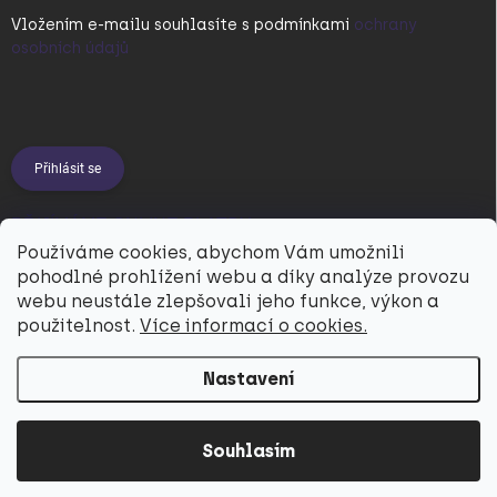
Vložením e-mailu souhlasíte s
podmínkami
ochrany
osobních údajů
Přihlásit se
PŘIJÍMÁME ONLINE PLATBY
Používáme cookies, abychom Vám umožnili
pohodlné prohlížení webu a díky analýze provozu
webu neustále zlepšovali jeho funkce, výkon a
použitelnost.
Více informací o cookies.
Nastavení
Copyright 2026
Utukutu
. Všechna práva vyhrazena.
Souhlasím
Vytvořil Shoptet