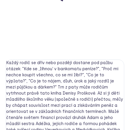
Utukutu
3 990 Kč
od
Detail
Každý rodič se dřív nebo později dostane pod palbu
otázek: "Kde se ,líhnou‘ v bankomatu peníze?", "Proč mi
nechce koupit všechno, co se mi líbí?", "Co je to
výplata?", "Co je to nájem, dluh, úrok a jaký rozdíl je
mezi půjčkou a dárkem?" Trn z paty může rodičům
vytrhnout právě tato kniha Denisy Proškové. Až si ji děti
mladšího školního věku (společně s rodiči) přečtou, měly
by chápat souvislost mezi prací a získáváním peněz a
orientovat se v základních finančních termínech. Malé
čtenáře světem financí provází druhák Adam a jeho
mladší sestra Adélka, jejich rodiče a formou pohádek
také zvířecí rodiny Veverkových a Medvídkových. Knížka,