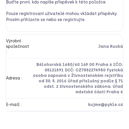
Buďte první, kdo napíše příspěvek k této položce.
Pouze registrovaní uživatelé mohou vkládat příspěvky.
Prosím
přihlaste se
nebo se
registrujte
.
Výrobní
společnost
Jana Rucká
:
Bělohorská 1680/60 169 00 Praha 6 IČO:
05121591 DIČ: CZ7852274980 Fyzická
osoba zapsaná v Živnostenském rejstříku
Adresa
:
od 30. 5. 2016 Úřad příslušný podle § 71
odst. 2 živnostenského zákona: Úřad
městské části Praha 6
E-mail
:
kujme@pykle.cz