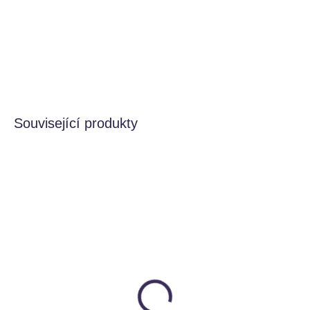
příběh, který dětem pomáhá pochopit, jak peníze ve
skutečnosti fungují.
DETAILNÍ INFORMACE
HLÍDAT
Související produkty
VÍCE VARIANT
VYROBENO V ČR
VYROBÍME DO 5 TÝDNŮ
Dětská dřevěná
montessori knihovna