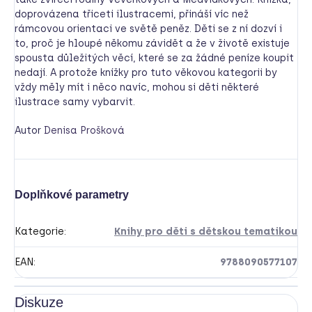
doprovázena třiceti ilustracemi, přináší víc než
rámcovou orientaci ve světě peněz. Děti se z ní dozví i
to, proč je hloupé někomu závidět a že v životě existuje
spousta důležitých věcí, které se za žádné peníze koupit
nedají. A protože knížky pro tuto věkovou kategorii by
vždy měly mít i něco navíc, mohou si děti některé
ilustrace samy vybarvit.
Autor
Denisa Prošková
Doplňkové parametry
Kategorie
:
Knihy pro děti s dětskou tematikou
EAN
:
9788090577107
Diskuze