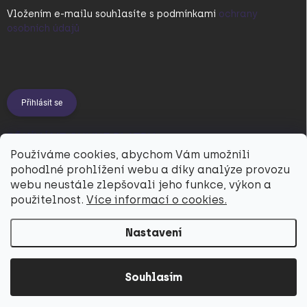
Vložením e-mailu souhlasíte s
podmínkami
ochrany
osobních údajů
Přihlásit se
PŘIJÍMÁME ONLINE PLATBY
Používáme cookies, abychom Vám umožnili
pohodlné prohlížení webu a díky analýze provozu
webu neustále zlepšovali jeho funkce, výkon a
použitelnost.
Více informací o cookies.
Nastavení
Copyright 2026
Utukutu
. Všechna práva vyhrazena.
Souhlasím
Vytvořil Shoptet