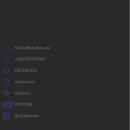
Z
á
p
a
t
í
KONTAKT
hello
@
utukutu.eu
+420739579499
FACEBOOK
utukutueu
Utukutu
YOUTUBE
@utukutueu