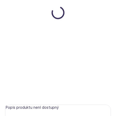
499 Kč
Měrná
MOMENTÁLNĚ NEDOSTUPNÉ
cena:
HLÍDAT
Popis produktu není dostupný